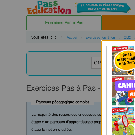
Exercices Pas à Pas
Vous êtes ici :
Accueil
Exercices Pas à Pas
CM2
Exercices Pas à Pas - Mathéma
Parcours pédagogique complet
La majorité des ressources ci-dessous sont intégrées dans 
étape
d'un
parcours d'apprentissage progressif
comprenant : c
étape la notion étudiée.