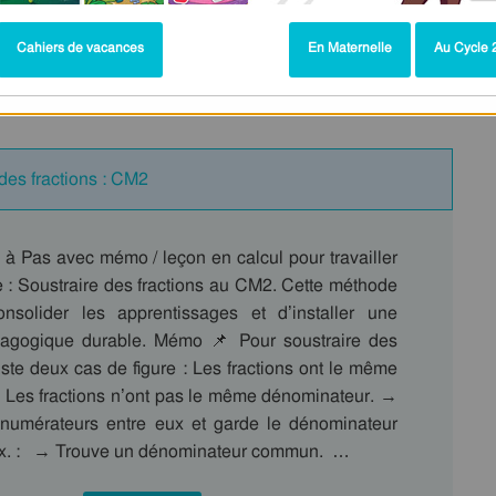
Cahiers de vacances
En Maternelle
Au Cycle 2
– Exercices Pas à Pas – Cycle 3 –
des fractions : CM2
 à Pas avec mémo / leçon en calcul pour travailler
 : Soustraire des fractions au CM2. Cette méthode
nsolider les apprentissages et d’installer une
dagogique durable. Mémo 📌 Pour soustraire des
existe deux cas de figure : Les fractions ont le même
 Les fractions n’ont pas le même dénominateur. →
 numérateurs entre eux et garde le dénominateur
x. : → Trouve un dénominateur commun. …