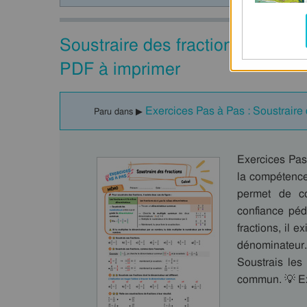
Soustraire des fractions – CM2 
PDF à imprimer
Exercices Pas à Pas : Soustraire 
Paru dans ▶
Exercices Pas
la compétence
permet de co
confiance pé
fractions, il 
dénominateur.
Soustrais les
commun. 💡 E