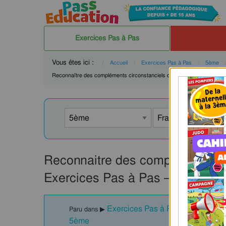
Exercices Pas à Pas
Vous êtes ici :
Accueil
Exercices Pas à Pas
5ème
Current:
Reconnaître des compléments circonstanciels de manière
Current
Exerci
Reconnaitre des compléments c
Exercices Pas à Pas – Cycle 4 
Exercices Pas à Pas : Reconnaîtr
Paru dans ▶
5ème