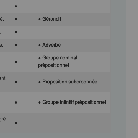
●
é.
●
● Gérondif
.
●
s.
●
● Adverbe
● Groupe nominal
●
prépositionnel
ant
●
● Proposition subordonnée
●
● Groupe infinitif prépositionnel
gré
●