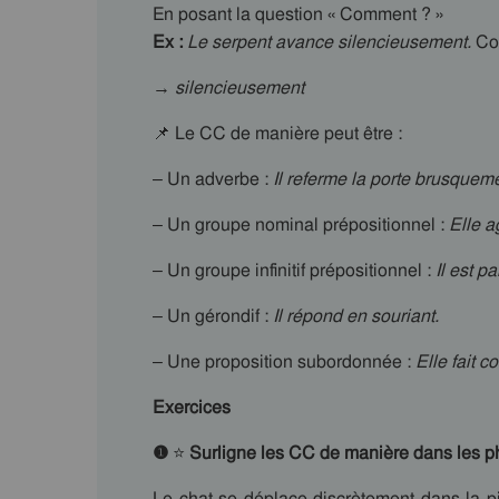
En posant la question « Comment ? »
Ex :
Le serpent avance silencieusement.
Com
→
silencieusement
📌 Le CC de manière peut être :
– Un adverbe :
Il referme la porte brusqueme
– Un groupe nominal prépositionnel :
Elle a
– Un groupe infinitif prépositionnel :
Il est p
– Un gérondif :
Il répond en souriant.
– Une proposition subordonnée :
Elle fait c
Exercices
❶
⭐
Surligne les CC de manière dans les p
Le chat se déplace discrètement dans la piè