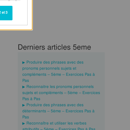
 et 3
Derniers articles 5eme
Produire des phrases avec des
pronoms personnels sujets et
compléments – 5ème – Exercices Pas à
Pas
Reconnaitre les pronoms personnels
sujets et compléments – 5ème – Exercices
Pas à Pas
Produire des phrases avec des
déterminants – 5ème – Exercices Pas à
Pas
Reconnaître et utiliser les verbes
attributifs – 5ème – Exercices Pas à Pas