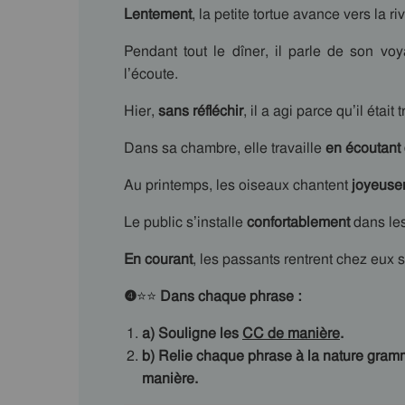
Lentement
, la petite tortue avance vers la ri
Pendant tout le dîner, il parle de son v
l’écoute.
Hier,
sans réfléchir
, il a agi parce qu’il était
Dans sa chambre, elle travaille
en écoutant
Au printemps, les oiseaux chantent
joyeus
Le public s’installe
confortablement
dans les
En courant
, les passants rentrent chez eux s
❹
⭐⭐
Dans chaque phrase :
a) Souligne les
CC de manière
.
b) Relie chaque phrase à la nature gram
manière.