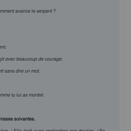
ment avance le serpent ?
nt.
git avec beaucoup de courage.
arti sans dire un mot.
omme tu lui as montré.
hrases suivantes.
ce. / Elle écrit avec application ses devoirs. / En