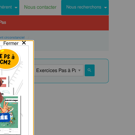
Nous contacter
hérent
Nous recherchons
Pas
t circonstanciel
×
Fermer