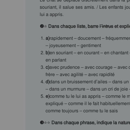
souriant, il salue ses amis. / Les enfants jo
lui a appris.
❷
⭐
Dans chaque liste, barre
l’intrus
et expli
a)
rapidement – doucement – fréquemmen
– joyeusement – gentiment
b)
en souriant – en courant – en chantant –
en parlant
c)
avec prudence – avec courage – avec d
frère – avec agilité – avec rapidité
d)
dans un bruissement d’ailes – dans un so
– dans un murmure – dans un cri de joie 
e)
comme tu le lui as appris – comme le m
expliqué – comme il le fait habituellemen
comme toujours – comme tu le sais
❸
⭐⭐
Dans chaque phrase, indique la natur