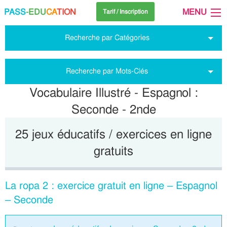
PASS
-EDU
CA
TION
MENU
Tarif / Inscription
Recherche par Catégories
Recherche par Mots-Clés
Vocabulaire Illustré - Espagnol :
Seconde - 2nde
25 jeux éducatifs / exercices en ligne
gratuits
La ropa 2 : exercice gratuit en ligne – Espagnol
– Seconde