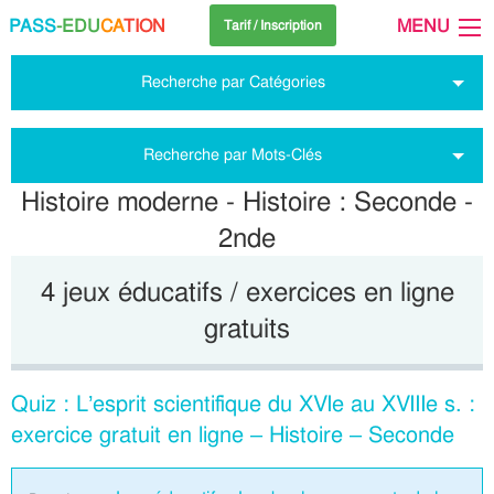
PASS
-EDU
CA
TION
MENU
Tarif / Inscription
Recherche par Catégories
Recherche par Mots-Clés
Histoire moderne - Histoire : Seconde -
2nde
4 jeux éducatifs / exercices en ligne
gratuits
Quiz : L’esprit scientifique du XVIe au XVIIIe s. :
exercice gratuit en ligne – Histoire – Seconde