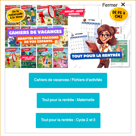
×
Fermer
PASS
-EDU
CA
TION
MENU
Tarif / Inscription
Recherche par Catégories
Recherche par Mots-Clés
Cahier de vacances / Fichier d'activités :
MS - Moyenne Section (4-5 ans) - PDF
à imprimer
Cahiers de vacances / Fichiers d’activités
Summer – Moyenne Section – Fichier d’activités
Tout pour la rentrée : Maternelle
– Anglais – Cycle 1 – PDF à imprimer
Tout pour la rentrée : Cycle 2 et 3
Exercices - Cahier de vacances / Fichier
Paru dans ▶
d'activités : Fichiers activités par thème : MS - Moyenne