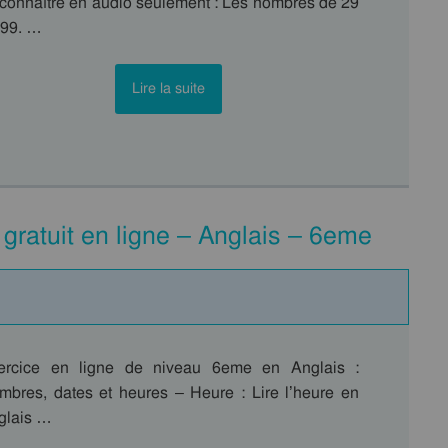
connaître en audio seulement : Les nombres de 29
999. …
Lire la suite
e gratuit en ligne – Anglais – 6eme
ercice en ligne de niveau 6eme en Anglais :
mbres, dates et heures – Heure : Lire l’heure en
glais …