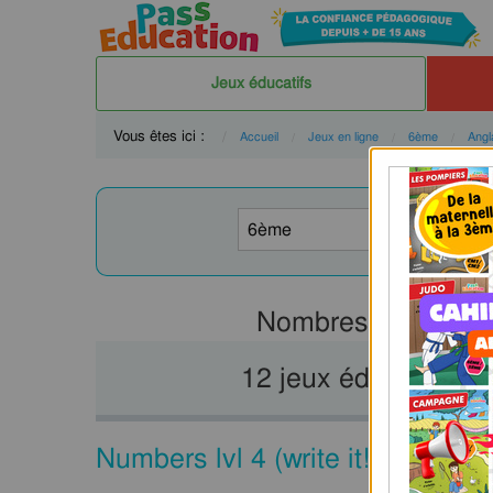
Jeux éducatifs
Vous êtes ici :
Accueil
Jeux en ligne
6ème
Angl
Nombres, dates et 
12 jeux éducatifs / e
Numbers lvl 4 (write it!) : exerc