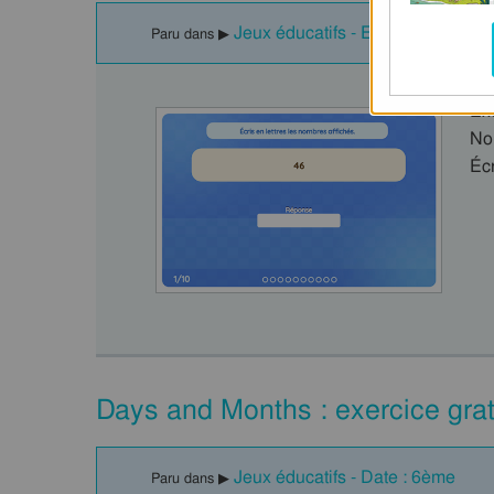
Jeux éducatifs - Ecrire les nombr
Paru dans ▶
Ex
No
Écr
Days and Months : exercice grat
Jeux éducatifs - Date : 6ème
Paru dans ▶