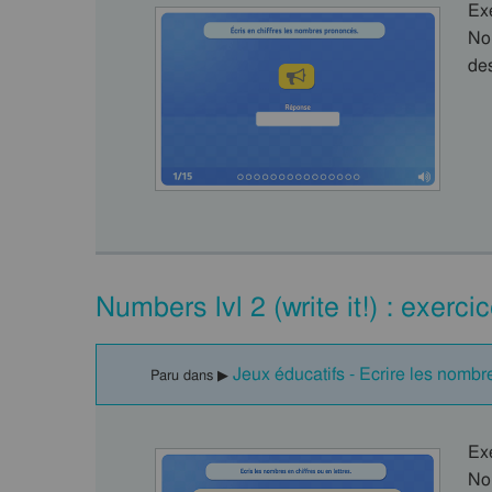
Ex
Nom
de
Numbers lvl 2 (write it!) : exerc
Jeux éducatifs - Ecrire les nombr
Paru dans ▶
Ex
No