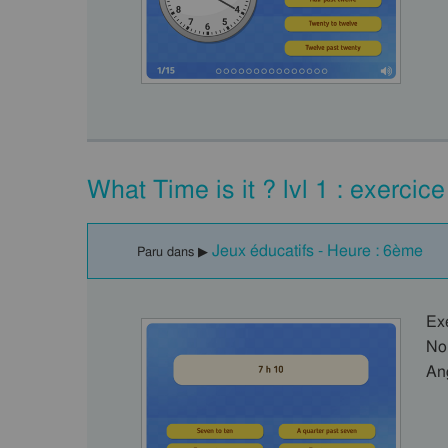
What Time is it ? lvl 1 : exercic
Jeux éducatifs - Heure : 6ème
Paru dans ▶
Ex
No
An