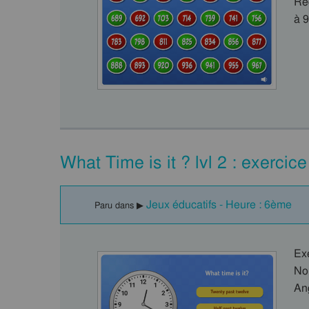
Re
à 
What Time is it ? lvl 2 : exercic
Jeux éducatifs - Heure : 6ème
Paru dans ▶
Ex
No
An