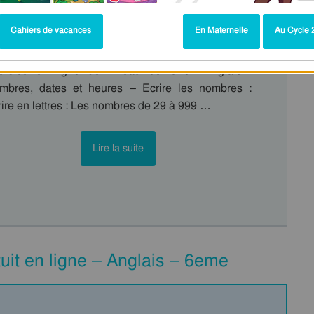
es : 6ème
Cahiers de vacances
En Maternelle
Au Cycle 2
ercice en ligne de niveau 6eme en Anglais :
mbres, dates et heures – Ecrire les nombres :
ire en lettres : Les nombres de 29 à 999 …
Lire la suite
uit en ligne – Anglais – 6eme