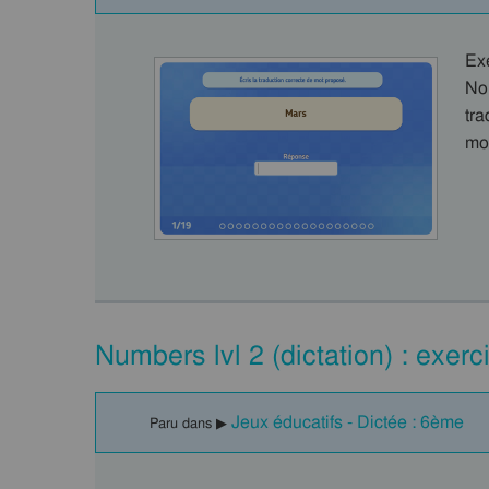
Ex
No
tr
mo
Numbers lvl 2 (dictation) : exerc
Jeux éducatifs - Dictée : 6ème
Paru dans ▶