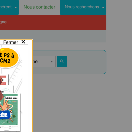
Nous contacter
hérent
Nous recherchons
igne
×
Fermer