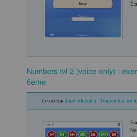
Écr
Numbers lvl 2 (voice only) : exer
6eme
Jeux éducatifs - Trouver les nom
Paru dans ▶
Ex
No