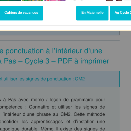
Cahiers de vacances
En Maternelle
Au Cycle 2
e ponctuation à l’intérieur d’une
 Pas – Cycle 3 – PDF à imprimer
t utiliser les signes de ponctuation : CM2
s à Pas avec mémo / leçon de grammaire pour
 compétence : Connaitre et utiliser les signes de
 l’intérieur d’une phrase au CM2. Cette méthode
nsolider les apprentissages et d’installer une
agogique durable. Mémo Il existe des signes de