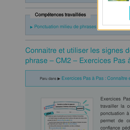
Compétences travaillées
Ponctuation milieu de phrases
Connaitre et utiliser les signes d
phrase – CM2 – Exercices Pas à
Exercices Pas à Pas : Connaître e
Paru dans ▶
Exercices Pa
travailler la
ponctuation à
permet de co
confiance péd