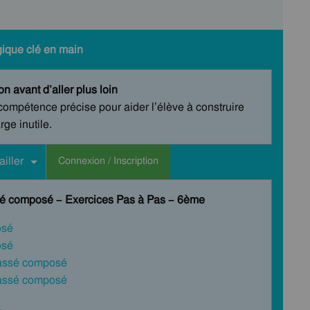
gique clé en main
n avant d’aller plus loin
compétence précise pour aider l’élève à construire
ge inutile.
iller
Connexion / Inscription
sé composé – Exercices Pas à Pas – 6ème
osé
osé
passé composé
passé composé