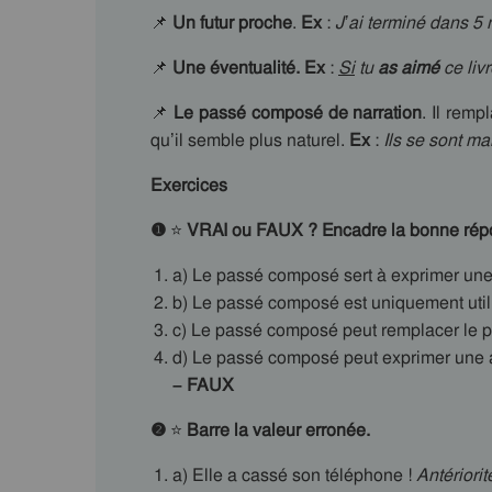
📌
Un futur proche
.
Ex
:
J’ai terminé dans 5 
📌
Une éventualité. Ex
:
Si
tu
as aimé
ce livr
📌
Le passé composé de narration
. Il remp
qu’il semble plus naturel.
Ex
:
Ils se sont ma
Exercices
❶
⭐
VRAI ou FAUX ? Encadre la bonne rép
a) Le passé composé sert à exprimer une
b) Le passé composé est uniquement utili
c) Le passé composé peut remplacer le
d) Le passé composé peut exprimer une ac
– FAUX
❷
⭐
Barre la valeur erronée.
a) Elle a cassé son téléphone !
Antériori