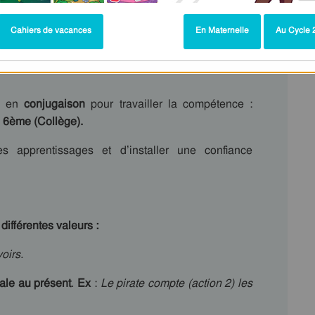
Cahiers de vacances
En Maternelle
Au Cycle 2
n en
conjugaison
pour travailler la compétence :
 6ème (Collège).
 apprentissages et d’installer une confiance
ifférentes valeurs :
oirs.
ipale au présent
.
Ex
:
Le pirate compte (action 2) les