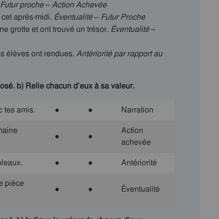
Futur proche – Action Achevée
 cet après-midi.
Éventualité – Futur Proche
une grotte et ont trouvé un trésor.
Éventualité –
es élèves ont rendues.
Antériorité par rapport au
sé. b) Relie chacun d’eux à sa valeur.
ec tes amis.
●
●
Narration
emaine
Action
●
●
achevée
bleaux.
●
●
Antériorité
e pièce
●
●
Éventualité