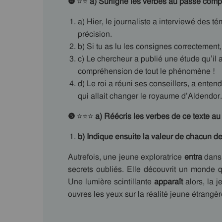
❹
⭐⭐
a)
Surligne les verbes au passé compo
a) Hier, le journaliste a interviewé des té
précision.
b) Si tu as lu les consignes correctement,
c) Le chercheur a publié une étude qu’il a
compréhension de tout le phénomène !
d) Le roi a réuni ses conseillers, a ente
qui allait changer le royaume d’Aldendor.
❺
⭐⭐⭐
a) Réécris les verbes de ce texte a
b) Indique ensuite la valeur de chacun de
Autrefois, une jeune exploratrice
entra
dans
secrets oubliés. Elle découvrit un monde qu
Une lumière scintillante
apparaît
alors, la j
ouvres les yeux sur la réalité jeune étrangèr