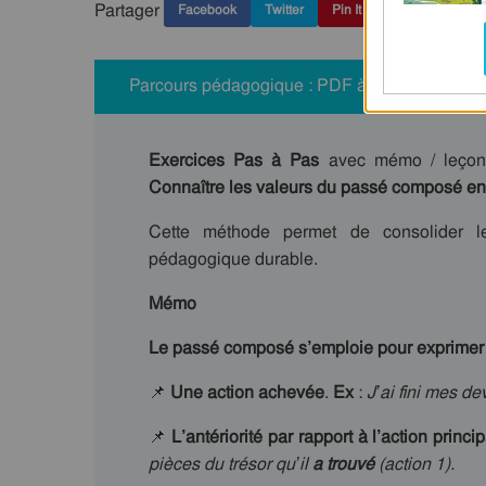
Partager
Facebook
Twitter
Pin It
Parcours pédagogique : PDF à imprimer
Exercices Pas à Pas
avec mémo / leço
Connaître les valeurs du passé composé en
Cette méthode permet de consolider les
pédagogique durable.
Mémo
Le passé composé s’emploie pour exprimer d
📌
Une action achevée
.
Ex
:
J’ai fini mes dev
📌
L’antériorité par rapport à l’action princ
pièces du trésor qu’il
a trouvé
(action 1).