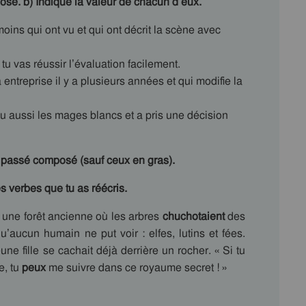
sé. b) Indique la valeur de chacun d’eux.
moins qui ont vu et qui ont décrit la scène avec
 tu vas réussir l’évaluation facilement.
 entreprise il y a plusieurs années et qui modifie la
ndu aussi les mages blancs et a pris une décision
u passé composé (sauf ceux en gras).
s verbes que tu as réécris.
 une forêt ancienne où les arbres
chuchotaient
des
’aucun humain ne put voir : elfes, lutins et fées.
eune fille se cachait déjà derrière un rocher. « Si tu
e, tu
peux
me suivre dans ce royaume secret ! »