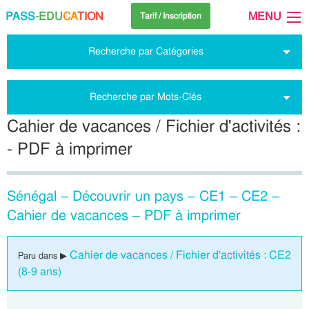
PASS
-EDU
CA
TION
MENU
Tarif / Inscription
Recherche par Catégories
Recherche par Mots-Clés
Cahier de vacances / Fichier d'activités :
- PDF à imprimer
Sénégal – Découvrir un pays – CE1 – CE2 –
Cahier de vacances – PDF à imprimer
Cahier de vacances / Fichier d'activités : CE2
Paru dans ▶
(8-9 ans)