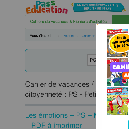
Cahiers de vacances & Fichiers d'activités
Vous êtes ici :
Accueil
Cahier de vacances
PS
Cahier de vacances / Fichier d'ac
citoyenneté : PS - Petite Sectio
Les émotions – PS – MS – Fichie
– PDF à imprimer