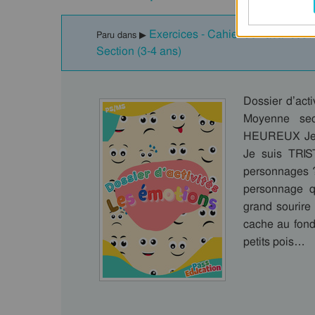
Exercices - Cahier de vacances / F
Paru dans ▶
Section (3-4 ans)
Dossier d’acti
Moyenne sec
HEUREUX Je 
Je suis TRI
personnages 
personnage qu
grand sourire 
cache au fond 
petits pois…