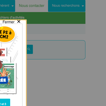
Nous contacter
hérent
Nous recherchons
hiers d'activités
×
Fermer
 et 3