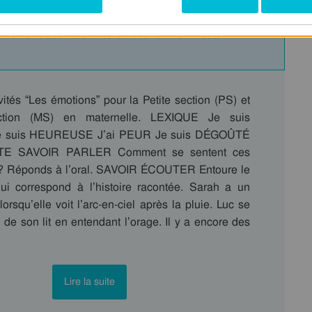
ichier d'activités : Les émotions : PS - Petite
vités “Les émotions” pour la Petite section (PS) et
tion (MS) en maternelle. LEXIQUE Je suis
suis HEUREUSE J’ai PEUR Je suis DÉGOÛTÉ
STE SAVOIR PARLER Comment se sentent ces
? Réponds à l’oral. SAVOIR ÉCOUTER Entoure le
i correspond à l’histoire racontée. Sarah a un
lorsqu’elle voit l’arc-en-ciel après la pluie. Luc se
de son lit en entendant l’orage. Il y a encore des
Lire la suite