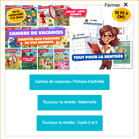
×
Fermer
PASS
-EDU
CA
TION
MENU
Tarif / Inscription
Recherche par Catégories
Recherche par Mots-Clés
Cahier de vacances / Fichier d'activités :
Santé, bien-être & citoyenneté : MS -
Moyenne Section (4-5 ans) - PDF à
Cahiers de vacances / Fichiers d’activités
imprimer
Tout pour la rentrée : Maternelle
Les émotions – PS – MS – Fichier d’activités –
Maternelle – Cycle 1 – PDF à imprimer
Tout pour la rentrée : Cycle 2 et 3
Exercices - Cahier de vacances / Fichier
Paru dans ▶