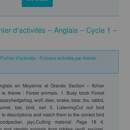
er d’activités – Anglais – Cycle 1 –
ichier d'activités : Fichiers activités par thème :
anglais en Moyenne et Grande Section – fichier
ur le thème : Forest animals. 1. Busy book Forest
ssaryhedgehog, wolf, deer, snake, bear, fox, rabbit,
irrel, bat, bird, owl 3. ListeningCut out bird
n to descriptions and match them to the correct bird
woodpecker, jay).Cutting material: Page 18 4.
n and identify animals from riddles (wolf, squirrel,