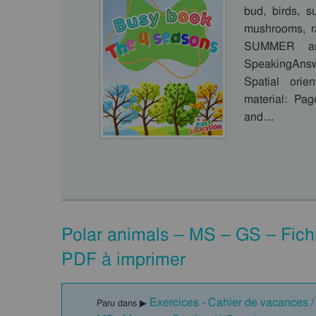
bud, birds, s
mushrooms, ra
SUMMER and
SpeakingAnswe
Spatial orien
material: Pag
and…
Polar animals – MS – GS – Fichie
PDF à imprimer
Exercices - Cahier de vacances / F
Paru dans ▶