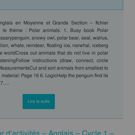
anglais en Moyenne et Grande Section – fichier
ur le thème : Polar animals. 1. Busy book Polar
ssarypenguin, snowy owl, polar bear, seal, walrus,
 lion, whale, reindeer, floating ice, narwhal, iceberg
e worldCross out animals that do not live in polar
isteningFollow instructions (draw, connect, circle
 MeasurementsCut and sort animals from smallest to
g material: Page 16 6. LogicHelp the penguin find its
. 7….
Lire la suite
 d’activités – Anglais – Cycle 1 –