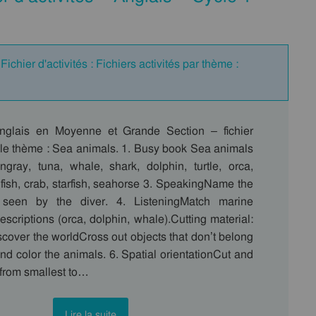
ichier d'activités : Fichiers activités par thème :
anglais en Moyenne et Grande Section – fichier
r le thème : Sea animals. 1. Busy book Sea animals
ingray, tuna, whale, shark, dolphin, turtle, orca,
wnfish, crab, starfish, seahorse 3. SpeakingName the
seen by the diver. 4. ListeningMatch marine
criptions (orca, dolphin, whale).Cutting material:
cover the worldCross out objects that don’t belong
nd color the animals. 6. Spatial orientationCut and
 from smallest to…
Lire la suite