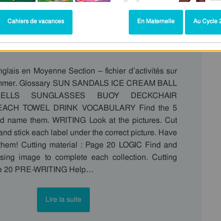
Cahiers de vacances
En Maternelle
Au Cycle 2
ichier d'activités : Fichiers activités par thème :
glais en Moyenne Section – fichier d’activités sur
Summer. Glossary SUN SANDALS ICE CREAM BALL
ELLS SUNGLASSES BUOY DECKCHAIR
EACH TOWEL DRINK VOCABULARY Find the 5
nd name them. WRITING Look at the pictures. Cut
and stick each label under the correct picture. Have
them! Cutting material : Page 20 LOGIC Find and
sing image to complete each collection. Cutting
age 20 PRE-WRITING Help…
Lire la suite