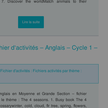
). 7. Discover the worldMatch animals to their
Lire la suite
er d’activités – Anglais – Cycle 1 –
ichier d'activités : Fichiers activités par thème :
anglais en Moyenne et Grande Section – fichier
ur le thème : The 4 seasons. 1. Busy book The 4
ssarywinter, cold, cloud, fir tree, spring, flowers,