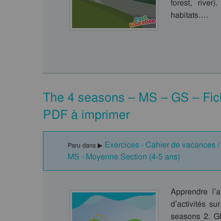
forest, river
habitats….
The 4 seasons – MS – GS – Fichi
PDF à imprimer
Exercices - Cahier de vacances / F
Paru dans ▶
MS - Moyenne Section (4-5 ans)
Apprendre l’
d’activités s
seasons 2. Glo