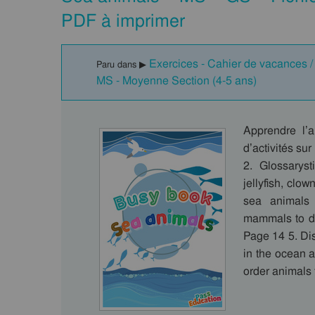
PDF à imprimer
Exercices - Cahier de vacances / F
Paru dans ▶
MS - Moyenne Section (4-5 ans)
Apprendre l’
d’activités su
2. Glossaryst
jellyfish, clo
sea animals 
mammals to des
Page 14 5. Dis
in the ocean a
order animals