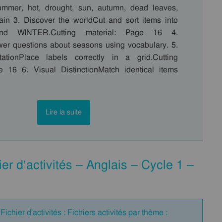
ummer, hot, drought, sun, autumn, dead leaves,
in 3. Discover the worldCut and sort items into
 WINTER.Cutting material: Page 16 4.
r questions about seasons using vocabulary. 5.
tationPlace labels correctly in a grid.Cutting
e 16 6. Visual DistinctionMatch identical items
Lire la suite
r d’activités – Anglais – Cycle 1 –
ichier d'activités : Fichiers activités par thème :