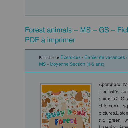
Forest animals – MS – GS – Fichi
PDF à imprimer
Exercices - Cahier de vacances / F
Paru dans ▶
MS - Moyenne Section (4-5 ans)
Apprendre l’
d’activités s
animals 2. Glo
chipmunk, squ
pictures.Liste
(tit, green 
ListeningListe