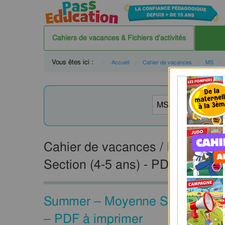
Cahiers de vacances & Fichiers d'activités
Vous êtes ici :
Accueil
Cahier de vacances
MS
Cahier de vacances / Fichier d'a
Section (4-5 ans) - PDF à impri
Summer – Moyenne Section – Fich
– PDF à imprimer