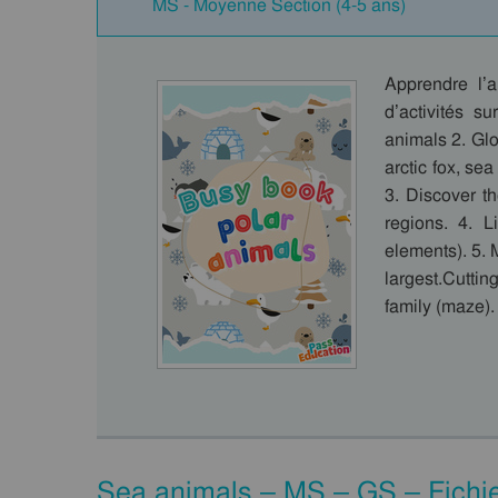
MS - Moyenne Section (4-5 ans)
Apprendre l’
d’activités s
animals 2. Glo
arctic fox, sea
3. Discover th
regions. 4. L
elements). 5.
largest.Cuttin
family (maze)
Sea animals – MS – GS – Fichier