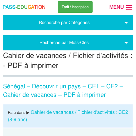
PASS
-EDU
CA
TION
MENU
Tarif / Inscription
Recherche par Catégories
Recherche par Mots-Clés
Cahier de vacances / Fichier d'activités :
- PDF à imprimer
Sénégal – Découvrir un pays – CE1 – CE2 –
Cahier de vacances – PDF à imprimer
Cahier de vacances / Fichier d'activités : CE2
Paru dans ▶
(8-9 ans)