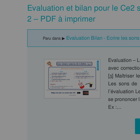
Evaluation et bilan pour le Ce2 s
2 – PDF à imprimer
Evaluation Bilan - Ecrire les sons 
Paru dans ▶
Evaluation – L
avec correcti
[ʒ] Maîtriser 
Les sons de l
l’évaluation L
se prononcer l
Ex :…