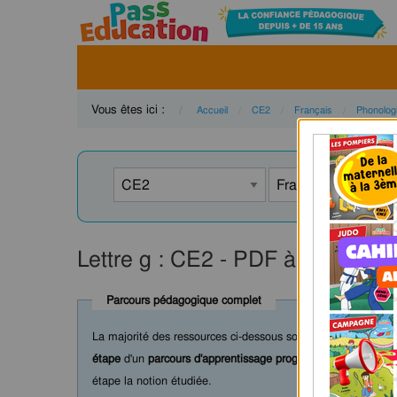
Vous êtes ici :
Accueil
CE2
Français
Phonolog
Lettre g : CE2 - PDF à imprimer
Parcours pédagogique complet
La majorité des ressources ci-dessous sont intégrées dans 
étape
d'un
parcours d'apprentissage progressif
comprenant : c
étape la notion étudiée.