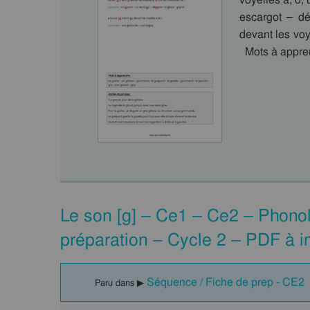
escargot – dé
devant les voy
Mots à appren
Le son [g] – Ce1 – Ce2 – Phono
préparation – Cycle 2 – PDF à 
Séquence / Fiche de prep - CE2
Paru dans ▶