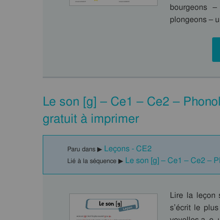
bourgeons –
plongeons – u
Le son [g] – Ce1 – Ce2 – Phono
gratuit à imprimer
Leçons - CE2
Paru dans ▶
Le son [g] – Ce1 – Ce2 – 
Lié à la séquence ▶
Lire la leçon
s’écrit le plu
voyelles a, o,