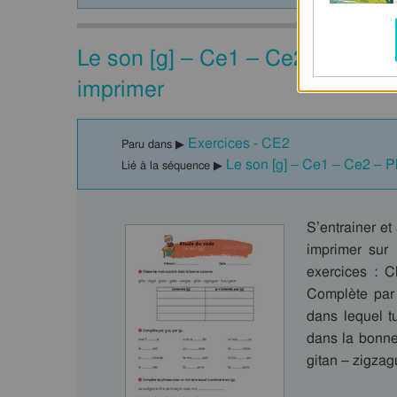
Le son [g] – Ce1 – Ce2 – Phono
imprimer
Exercices - CE2
Paru dans ▶
Le son [g] – Ce1 – Ce2 – 
Lié à la séquence ▶
S’entrainer e
imprimer sur
exercices : C
Complète par
dans lequel t
dans la bonne 
gitan – zigzag