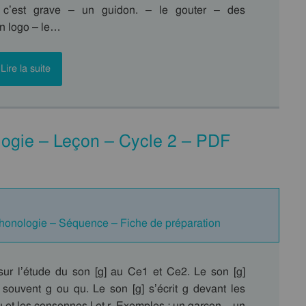
 c’est grave – un guidon. – le gouter – des
n logo – le…
Lire la suite
logie – Leçon – Cycle 2 – PDF
Phonologie – Séquence – Fiche de préparation
 sur l’étude du son [g] au Ce1 et Ce2. Le son [g]
s souvent g ou qu. Le son [g] s’écrit g devant les
 u et les consonnes l et r. Exemples : un garçon – un