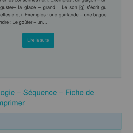
guster– la glace – grand Le son [g] s’écrit gu
elles e et i. Exemples : une guirlande – une bague
dre : Le goûter – un…
Lire la suite
logie – Séquence – Fiche de
imprimer