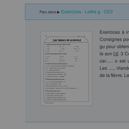
Exercices - Lettre g : CE2
Paru dans ▶
Exercices à i
Consignes pou
gu pour obteni
le son [ʒ]. 3
car….. o est 
Les ….. irland
de la fièvre. 