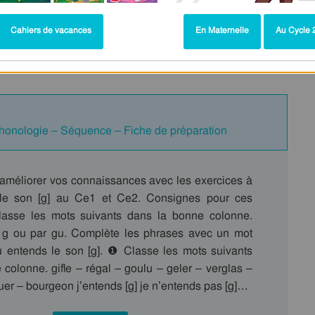
Cahiers de vacances
En Maternelle
Au Cycle 2
logie – Exercices – Cycle 2 – PDF à
Phonologie – Séquence – Fiche de préparation
t améliorer vos connaissances avec les exercices à
 le son [g] au Ce1 et Ce2. Consignes pour ces
lasse les mots suivants dans la bonne colonne.
 g ou par gu. Complète les phrases avec un mot
u entends le son [g]. ❶ Classe les mots suivants
colonne. gifle – régal – goulu – geler – verglas –
uer – bourgeon j’entends [g] je n’entends pas [g]…