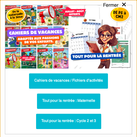
×
Fermer
PASS
-EDU
CA
TION
MENU
Tarif / Inscription
Recherche par Catégories
Recherche par Mots-Clés
La phrase – Ce1 – Vidéo pédagogique –
Cycle 2
Cahiers de vacances / Fichiers d’activités
Vidéos - La phrase : CE1
Paru dans ▶
La phrase – CE1 – Séquence
Lié à la séquence ▶
Tout pour la rentrée : Maternelle
complète
Tout pour la rentrée : Cycle 2 et 3
Ressources liées