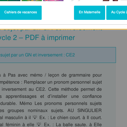
mmaire - Français : CE2
Cahiers de vacances
En Maternelle
Au Cycle 2
sujet par un GN et inversement –
cle 2 – PDF à imprimer
ujet par un GN et inversement : CE2
s à Pas avec mémo / leçon de grammaire pour
 compétence : Remplacer un pronom personnel sujet
 inversement au CE2. Cette méthode permet de
es apprentissages et d’installer une confiance
durable. Mémo Les pronoms personnels sujets
des groupes nominaux sujets. AU SINGULIER
 masculin à il 💡 Ex. : Le chien court. à Il court.
l féminin à elle 💡 Ex. : La balle saute. à Elle