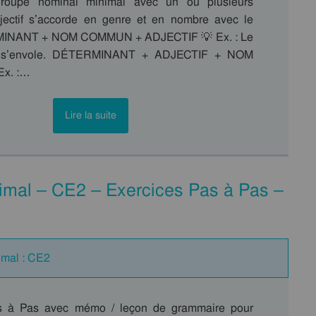
groupe nominal minimal avec un ou plusieurs
adjectif s’accorde en genre et en nombre avec le
INANT + NOM COMMUN + ADJECTIF 💡 Ex. : Le
e s’envole. DÉTERMINANT + ADJECTIF + NOM
x. :…
Lire la suite
nimal – CE2 – Exercices Pas à Pas –
imal : CE2
s à Pas avec mémo / leçon de grammaire pour