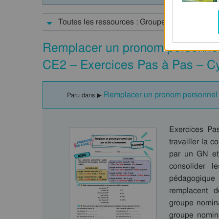
Toutes les ressources : Groupe nominal - Gra
Remplacer un pronom personnel 
CE2 – Exercices Pas à Pas – Cy
Remplacer un pronom personnel s
Paru dans ▶
Exercices Pa
travailler la
par un GN et
consolider l
pédagogique 
remplacent 
groupe nominal
groupe nomina