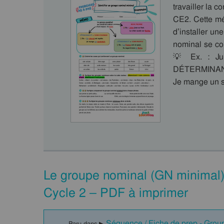
travailler la 
CE2. Cette mé
d’installer u
nominal se co
💡 Ex. : Jul
DÉTERMINANT 
Je mange un
Le groupe nominal (GN minimal
Cycle 2 – PDF à imprimer
Séquence / Fiche de prep - Grou
Paru dans ▶