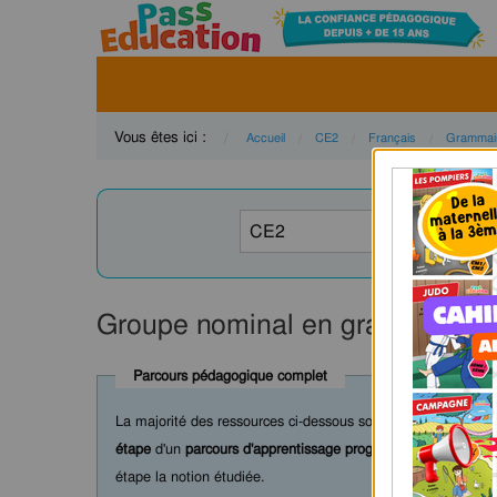
Vous êtes ici :
Accueil
CE2
Français
Grammai
Groupe nominal en grammaire p
Parcours pédagogique complet
La majorité des ressources ci-dessous sont intégrées dans 
étape
d'un
parcours d'apprentissage progressif
comprenant : c
étape la notion étudiée.