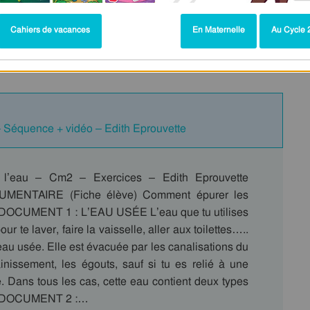
Cahiers de vacances
En Maternelle
Au Cycle 2
cices – Edith Eprouvette – Cycle 3 –
– Séquence + vidéo – Edith Eprouvette
 l’eau – Cm2 – Exercices – Edith Eprouvette
ENTAIRE (Fiche élève) Comment épurer les
 DOCUMENT 1 : L’EAU USÉE L’eau que tu utilises
ur te laver, faire la vaisselle, aller aux toilettes…..
’eau usée. Elle est évacuée par les canalisations du
inissement, les égouts, sauf si tu es relié à une
. Dans tous les cas, cette eau contient deux types
 : DOCUMENT 2 :…