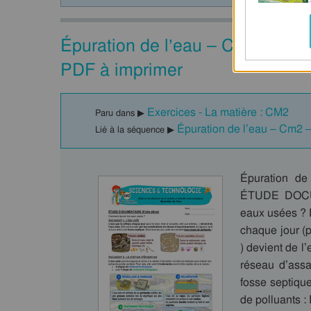
Épuration de l’eau – Cm2 – Exer
PDF à imprimer
Exercices - La matière : CM2
Paru dans ▶
Épuration de l’eau – Cm2 
Lié à la séquence ▶
Épuration de
ÉTUDE DOCUM
eaux usées ?
chaque jour (po
) devient de l
réseau d’assa
fosse septique
de polluants