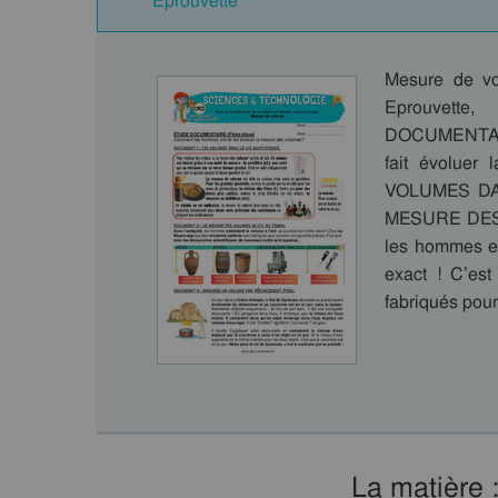
Eprouvette
Mesure de vo
Eprouvette
DOCUMENTAIR
fait évolue
VOLUMES DA
MESURE DES 
les hommes est
exact ! C’est
fabriqués pou
La matière 