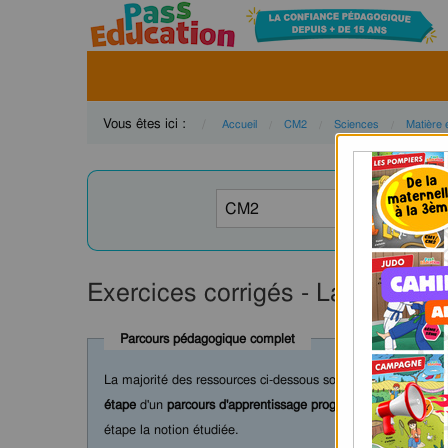
Vous êtes ici :
Accueil
CM2
Sciences
Matière 
Exercices corrigés - La matière
Parcours pédagogique complet
La majorité des ressources ci-dessous sont intégrées dans 
étape
d'un
parcours d'apprentissage progressif
comprenant : c
étape la notion étudiée.