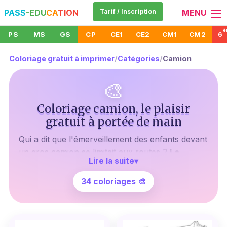
PASS
-EDU
CA
TION
Tarif / Inscription
MENU
è
PS
MS
GS
CP
CE1
CE2
CM1
CM2
6
Coloriage gratuit à imprimer
/
Catégories
/
Camion
🎨
Coloriage camion, le plaisir
gratuit à portée de main
Qui a dit que l'émerveillement des enfants devant
un gros camion se limitait aux routes ?
Le
Lire la suite
▾
coloriage camion gratuit à imprimer
, c'est une
invitation à vivre cette fascination sur papier.
34 coloriages 🎨
Imaginez les yeux pétillants de votre enfant
lorsqu'il découvrira ces dessins prêts à prendre
vie sous ses crayons.