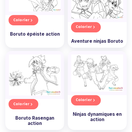
Colorier
Colorier
Boruto épéiste action
Aventure ninjas Boruto
Colorier
Colorier
Ninjas dynamiques en
Boruto Rasengan
action
action