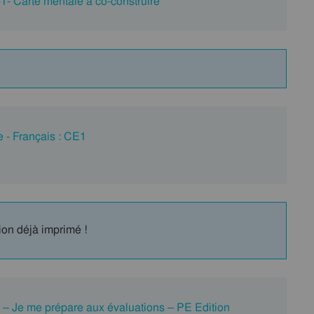
 Carte mentale à co-construire
 - Français : CE1
ion déjà imprimé !
 – Je me prépare aux évaluations – PE Edition