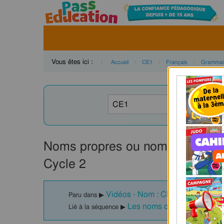
Vous êtes ici :
Accueil
CE1
Français
Grammai
Noms propres ou noms communs
Cycle 2
Vidéos - Nom : CE1
Paru dans ▶
Les noms communs et nom
Lié à la séquence ▶