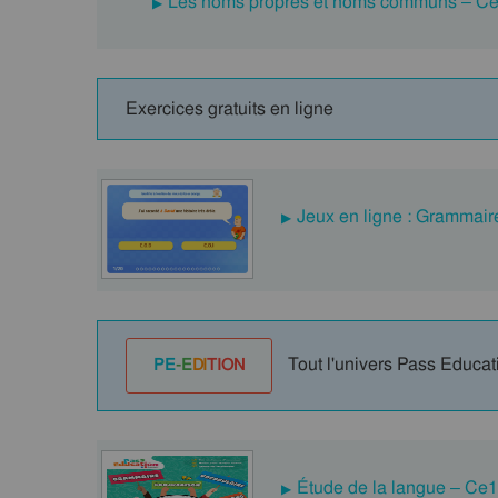
Les noms propres et noms communs – Ce1-
Exercices gratuits en ligne
Jeux en ligne : Grammaire
Tout l'univers Pass Educat
PE
-E
DI
TION
Étude de la langue – Ce1