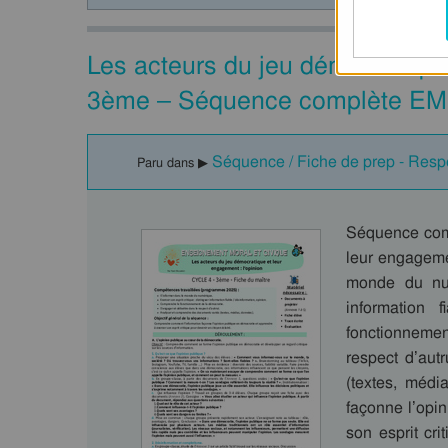
Les acteurs du jeu démocratique
3ème – Séquence complète EMC
Séquence / Fiche de prep - Respe
Paru dans ▶
Séquence comp
leur engageme
monde du numé
information 
fonctionnemen
respect d’aut
(textes, médi
façonne l’opi
son esprit cr