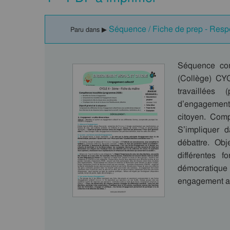
Séquence / Fiche de prep - Respe
Paru dans ▶
Séquence com
(Collège) C
travaillées
d’engagemen
citoyen. Comp
S’impliquer d
débattre. Ob
différentes 
démocratiqu
engagement ass