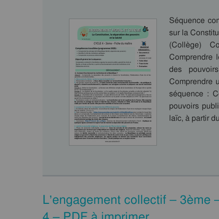
Séquence com
sur la Constitu
(Collège) C
Comprendre le
des pouvoirs)
Comprendre un
séquence : C
pouvoirs publi
laïc, à partir
L’engagement collectif – 3ème
4 – PDF à imprimer