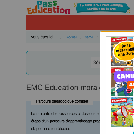
Vous êtes ici :
Accueil
3ème
Current:
EMC Ed morale et civi
EMC Education morale et civiqu
Parcours pédagogique complet
La majorité des ressources ci-dessous sont intégrées dans 
étape
d'un
parcours d'apprentissage progressif
comprenant : c
étape la notion étudiée.