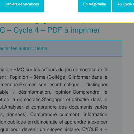
Cahiers de vacances
En Maternelle
Au Cycle 2
 et leur engagement : l’opinion –
 – Cycle 4 – PDF à imprimer
cter les autres : 3ème
lète EMC sur les acteurs du jeu démocratique et
nt : l’opinion – 3ème (Collège) S’informer dans le
rique.Exercer son esprit critique : distinguer
fiable / désinformation, opinion.Comprendre le
t de la démocratie.S’engager et débattre dans le
rui.Analyser et comprendre des documents variés
as, données). Comprendre comment l’information
nion publique en démocratie et apprendre à exercer
itique pour devenir un citoyen éclairé. CYCLE 4 –