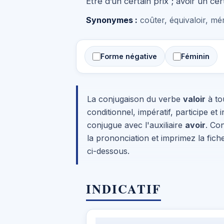
Être d’un certain prix ; avoir un cer
Synonymes :
coûter, équivaloir, mér
Forme négative
Féminin
La conjugaison du verbe
valoir
à tou
conditionnel, impératif, participe et i
conjugue avec l'auxiliaire
avoir
. Co
la prononciation et imprimez la fic
ci-dessous.
INDICATIF