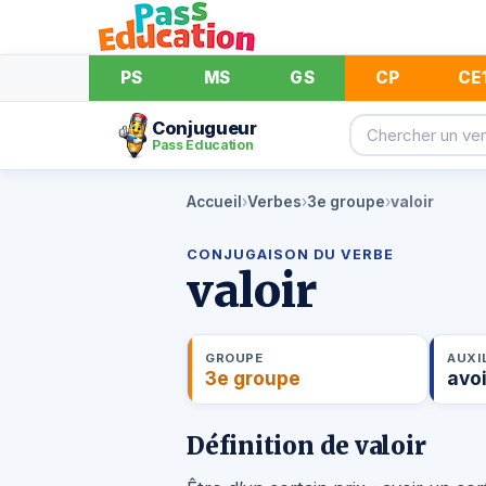
PS
MS
GS
CP
CE
Conjugueur
Pass Éducation
Accueil
›
Verbes
›
3e groupe
›
valoir
CONJUGAISON DU VERBE
valoir
GROUPE
AUXIL
3e groupe
avoi
Définition de valoir