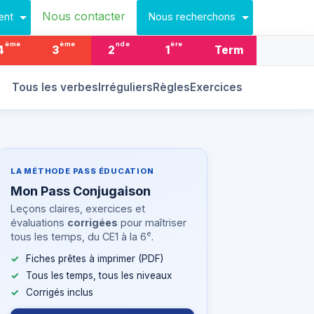
Nous contacter
ent
Nous recherchons
ème
ème
nde
ère
4
3
2
1
Term
Tous les verbes
Irréguliers
Règles
Exercices
LA MÉTHODE PASS ÉDUCATION
Mon Pass Conjugaison
Leçons claires, exercices et
évaluations
corrigées
pour maîtriser
e
tous les temps, du CE1 à la 6
.
Fiches prêtes à imprimer (PDF)
Tous les temps, tous les niveaux
Corrigés inclus