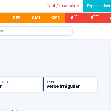
Tarif /
Inscription
Espace adhér
ème
ème
1
CE2
CM1
CM2
6
5
IAIRE
TYPE
r
verbe irrégulier