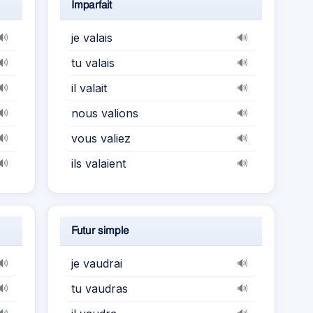
Imparfait
je valais
🔊
🔊
tu valais
🔊
🔊
il valait
🔊
🔊
nous valions
🔊
🔊
vous valiez
🔊
🔊
ils valaient
🔊
🔊
Futur simple
je vaudrai
🔊
🔊
tu vaudras
🔊
🔊