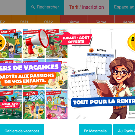
Tarif /
Inscription
Rechercher
Espace ad
E2
CM1
CM2
6ème
5ème
4ème
Montessori
Soutien scolaire
Concours
Actus / 
ollège - Cycle 4 - PDF à imprimer
lcul littéral – Cours – Cycle 4 –
Cahiers de vacances
En Maternelle
Au Cycle 2