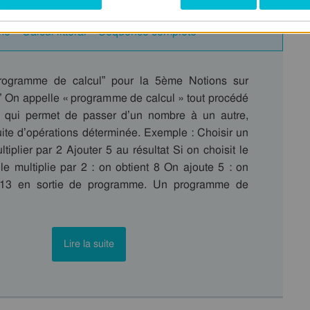
ycle 4
e – Calcul littéral – Séquence complète
rogramme de calcul” pour la 5ème Notions sur
al” On appelle « programme de calcul » tout procédé
 qui permet de passer d’un nombre à un autre,
uite d’opérations déterminée. Exemple : Choisir un
iplier par 2 Ajouter 5 au résultat Si on choisit le
e multiplie par 2 : on obtient 8 On ajoute 5 : on
 13 en sortie de programme. Un programme de
Lire la suite