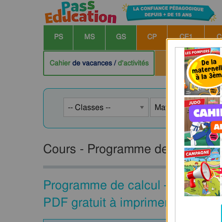
PS
MS
GS
CP
CE1
C
École à la maison
Cahier
de vacances /
d'activités
Cours - Programme de calcul : C
Programme de calcul – 5ème – Ca
PDF gratuit à imprimer