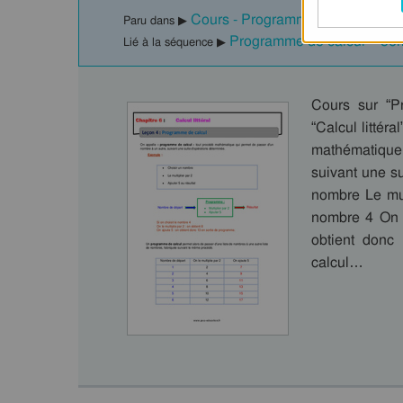
Cours - Programme de calcul : C
Paru dans ▶
Programme de calcul – 5èm
Lié à la séquence ▶
Cours sur “P
“Calcul littér
mathématique
suivant une s
nombre Le mult
nombre 4 On l
obtient donc
calcul…