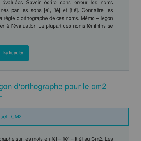
évaluées Savoir écrire sans erreur les noms
nés par les sons [é], [té] et [tié]. Connaître les
la règle d’orthographe de ces noms. Mémo – leçon
rer à l’évaluation La plupart des noms féminins se
Lire la suite
Leçon d’orthographe pour le cm2 –
r
muet : CM2
raphe sur les mots en [é] – [té] – [tié] au Cm2. Les