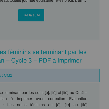
bleau. Quelle journée épuisante ! Mes pieds s’en…
Lire la suite
les féminins se terminant par les
ilan – Cycle 3 – PDF à imprimer
s : CM2
e terminant par les sons [é], [té] et [tié] au Cm2 –
bilan à imprimer avec correction Evaluation
e : Les noms féminins en [é], [té] ou [tié]