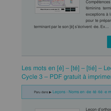
Compétences 
féminins termi
exceptions à 
pour te prépa
terminant par le son [é] s’écrivent -ée. Ex…
Les mots en [é] – [té] – [tié] – 
Cycle 3 – PDF gratuit à imprime
Leçons - Noms en -ée -té -tié -e 
Paru dans ▶
Leçon d’orthog