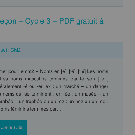
 Leçon – Cycle 3 – PDF gratuit à
muet : CM2
er pour le cm2 – Noms en [é], [té], [tié] Les noms
é Les noms masculins terminés par le son [ e ]
néralement -é ou -er. ex : un marché – un danger
ns noms qui se terminent : en -ée : un musée – un
arabée – un trophée ou en -ez : un nez ou en -ed :
oms féminins terminés par…
Lire la suite