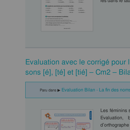
les dans le ta
Evaluation avec le corrigé pour 
sons [é], [té] et [tié] – Cm2 – B
Evaluation Bilan - La fin des nom
Paru dans ▶
Les féminins s
Evaluation, 
d’orthograph