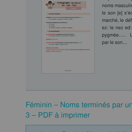
noms masculin
le son [e] s’é
marché, le déf
ez: le nez ed:
pygmée….. Le
par le son…
Féminin – Noms terminés par un
3 – PDF à imprimer