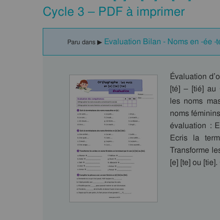
Cycle 3 – PDF à imprimer
Evaluation Bilan - Noms en -ée -t
Paru dans ▶
Évaluation d’o
[té] – [tié] 
les noms masc
noms féminins s
évaluation : 
Ecris la term
Transforme le
[e] [te] ou [ti