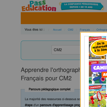
Vous êtes ici :
Accueil
CM2
Français
Orthogr
Apprendre l'orthographe des nom
Français pour CM2
Parcours pédagogique complet
La majorité des ressources ci-dessous sont intégrées dans 
étape
d'un
parcours d'apprentissage progressif
comprenant : c