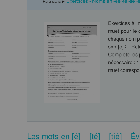
Exercices - Noms en -ée -té -tié 
Paru dans ▶
Exercices à i
muet pour le 
chaque nom pa
son [e] 2- Re
Complète les 
nécessaire : 4
muet correspo
Les mots en [é] – [té] – [tié] – 