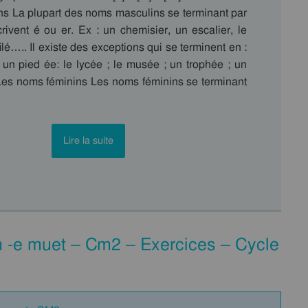
s La plupart des noms masculins se terminant par
crivent é ou er. Ex : un chemisier, un escalier, le
ilé….. Il existe des exceptions qui se terminent en :
 un pied ée: le lycée ; le musée ; un trophée ; un
s noms féminins Les noms féminins se terminant
Lire la suite
 -e muet – Cm2 – Exercices – Cycle