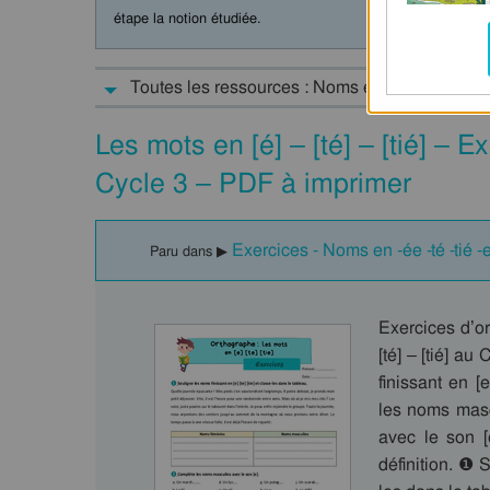
étape la notion étudiée.
Toutes les ressources : Noms en -ée -té -tié -
Les mots en [é] – [té] – [tié] – 
Cycle 3 – PDF à imprimer
Exercices - Noms en -ée -té -tié 
Paru dans ▶
Exercices d’or
[té] – [tié] a
finissant en [
les noms masc
avec le son [
définition. ❶ S