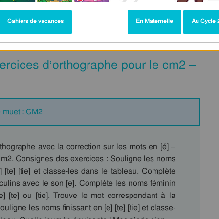
Cahiers de vacances
En Maternelle
Au Cycle 2
e muet - Orthographe - Français : CM2
Exercices d’orthographe pour le cm2 –
-e muet : CM2
thographe avec la correction sur les mots en [é] –
u Cm2. Consignes des exercices : Souligne les noms
e] [te] [tie] et classe-les dans le tableau. Complète
ulins avec le son [e]. Complète les noms féminin
e] [te] ou [tie]. Trouve le mot correspondant à la
ouligne les noms finissant en [e] [te] [tie] et classe-