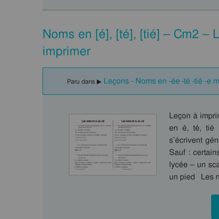
Noms en [é], [té], [tié] – Cm2 –
imprimer
Leçons - Noms en -ée -té -tié -e 
Paru dans ▶
Leçon à imprim
en é, té, ti
s’écrivent gé
Sauf : certai
lycée – un sc
un pied Les n