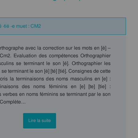
é -tié -e muet : CM2
rthographe avec la correction sur les mots en [é] –
au Cm2. Evaluation des compétences Orthographier
ulins se terminant le son [é]. Orthographier les
e terminant le son [é] [té] [tié]. Consignes de cette
Ecris la terminaisons des noms masculins en [e] :
inaisons des noms féminins en [e] [te] [tie] :
s verbes en noms féminins se terminant par le son
e]. Complète…
Lire la suite