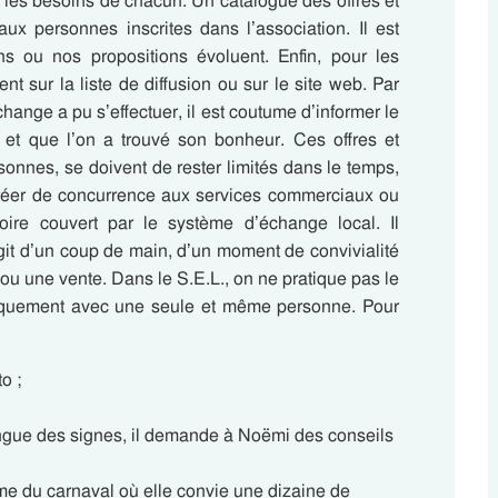
es besoins de chacun. Un catalogue des offres et
ux personnes inscrites dans l’association.
Il est
s ou nos propositions évoluent. Enfin, pour les
nt sur la liste de diffusion ou sur le site web. Par
change a pu s’effectuer, il est coutume d’informer le
 et que l’on a trouvé son bonheur.
Ces offres et
onnes, se doivent de rester limités dans le temps,
 créer de concurrence aux services commerciaux ou
itoire couvert par le système d’échange local. Il
git d’un coup de main, d’un moment de convivialité
 ou une vente.
Dans le S.E.L., on ne pratique pas le
niquement avec une seule et même personne. Pour
o ;
langue des signes, il demande à Noëmi des conseils
ème du carnaval où elle convie une dizaine de