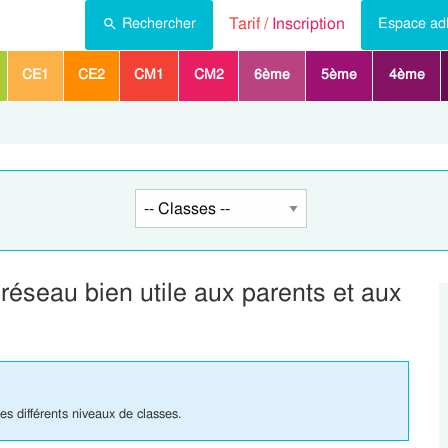
Tarif /
Inscription
Rechercher
Espace ad
CE1
CE2
CM1
CM2
6ème
5ème
4ème
réseau bien utile aux parents et aux
s différents niveaux de classes.