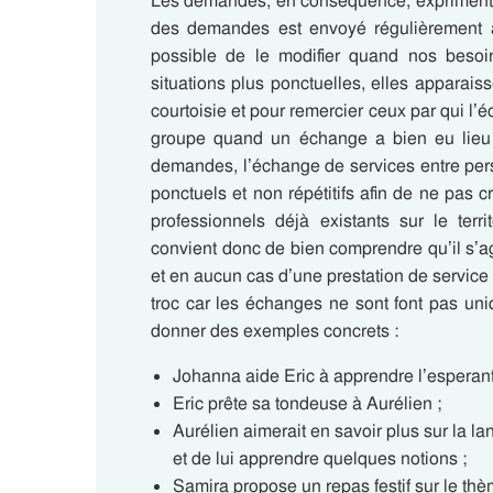
Les demandes, en conséquence, expriment l
des demandes est envoyé régulièrement a
possible de le modifier quand nos besoin
situations plus ponctuelles, elles apparaisse
courtoisie et pour remercier ceux par qui l’é
groupe quand un échange a bien eu lieu
demandes, l’échange de services entre pers
ponctuels et non répétitifs afin de ne pas
professionnels déjà existants sur le terr
convient donc de bien comprendre qu’il s’a
et en aucun cas d’une prestation de service
troc car les échanges ne sont font pas u
donner des exemples concrets :
Johanna aide Eric à apprendre l’esperant
Eric prête sa tondeuse à Aurélien ;
Aurélien aimerait en savoir plus sur la 
et de lui apprendre quelques notions ;
Samira propose un repas festif sur le th