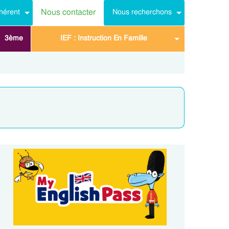
Nous contacter
hérent
Nous recherchons
3ème
IEF : Instruction En Famille