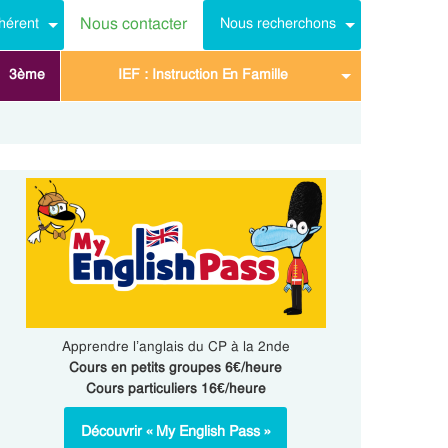
Nous contacter
hérent
Nous recherchons
3ème
IEF : Instruction En Famille
Apprendre l’anglais du CP à la 2nde
Cours en petits groupes 6€/heure
Cours particuliers 16€/heure
Découvrir « My English Pass »