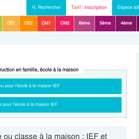
Tarif /
Inscription
Rechercher
Espace ad
CE1
CE2
CM1
CM2
6ème
5ème
4ème
uction en famille, école à la maison
u pour l'école à la maison IEF
e pour l'école à la maison IEF
e ou classe à la maison : IEF et