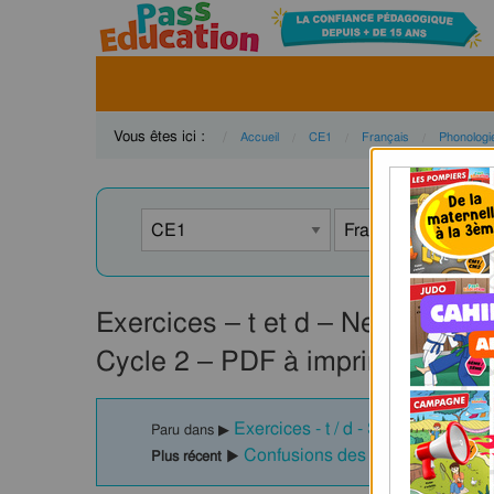
Vous êtes ici :
Accueil
CE1
Français
Phonologi
Exercices – t et d – Ne pas con
Cycle 2 – PDF à imprimer
Exercices - t / d - Son complexe,
Paru dans ▶
Confusions des sons [d] et [t] - 
Plus récent ▶