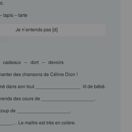
t.
 tapis – tarte
Je n’entends pas [d]
 cadeaux – dort – devoirs
anter des chansons de Céline Dion !
é dans son tout _________________ lit de bébé.
prends des cours de ____________________.
aucoup de ____________________.
____… Le maître est très en colère.