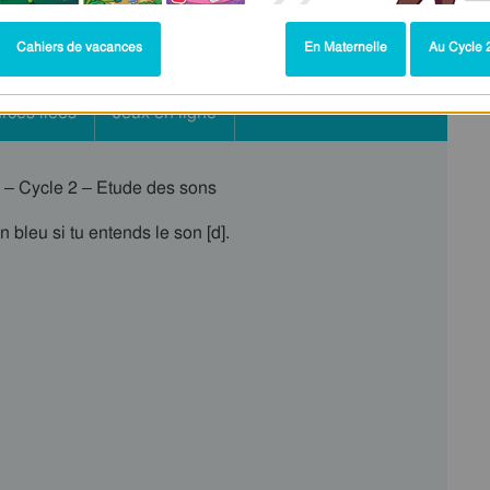
Cahiers de vacances
En Maternelle
Au Cycle 2
rces liées
Jeux en ligne
1 – Cycle 2 – Etude des sons
n bleu si tu entends le son [d].