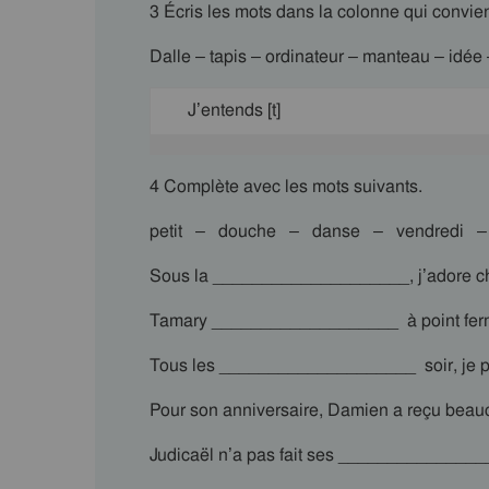
3 Écris les mots dans la colonne qui convien
Dalle – tapis – ordinateur – manteau – idée –
J’entends [t]
4 Complète avec les mots suivants.
petit – douche – danse – vendredi –
Sous la ____________________, j’adore ch
Tamary ___________________ à point ferm
Tous les ____________________ soir, je 
Pour son anniversaire, Damien a reçu be
Judicaël n’a pas fait ses ________________