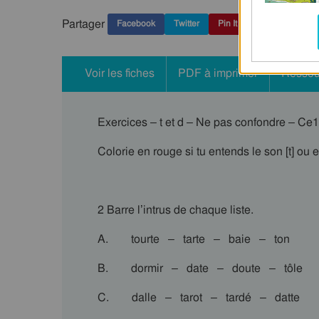
Partager
Facebook
Twitter
Pin It
Voir les fiches
PDF à imprimer
Ressou
Exercices – t et d – Ne pas confondre – Ce
Colorie en rouge si tu entends le son [t] ou e
2 Barre l’intrus de chaque liste.
A. tourte – tarte – baie – ton
B. dormir – date – doute – tôle
C. dalle – tarot – tardé – datte