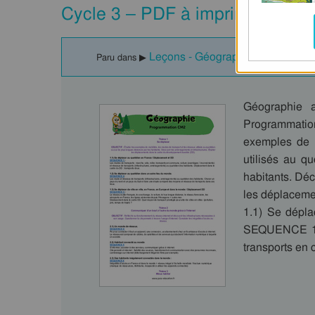
Cycle 3 – PDF à imprimer
Leçons - Géographie - Nouveau
Paru dans ▶
Géographie 
Programmatio
exemples de m
utilisés au q
habitants. Déc
les déplaceme
1.1) Se dépla
SEQUENCE 1 : 
transports e