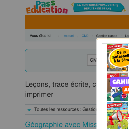
Vous êtes ici :
Accueil
CM2
Current:
Gestion classe
Cu
Le
Leçons, trace écrite, cours - Ge
imprimer
Toutes les ressources : Gestion de la classe :
Géographie avec Miss Boussole