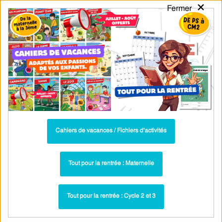
×
Fermer
PASS
-EDU
CA
TION
MENU
Tarif / Inscription
Recherche par Catégories
Recherche par Mots-Clés
Leçons, trace écrite, cours - Addition /
Dénombrement : CE1 - PDF à imprimer
Cahiers de vacances / Fichiers d’activités
Additionner 3 nombres ou plus en ligne – CE1 –
Leçon – Cycle 2 – PDF gratuit à imprimer
Tout pour la rentrée : Maternelle
Leçons - Addition / Dénombrement : CE1
Paru dans ▶
Tout pour la rentrée : Cycle 2 et 3