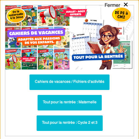
×
Fermer
PASS
-EDU
CA
TION
MENU
Tarif / Inscription
Recherche par Catégories
Recherche par Mots-Clés
Futur simple – Cm1 – Evaluation – Cycle
3 – PDF à imprimer
Cahiers de vacances / Fichiers d’activités
Evaluation Bilan - Futur de l'indicatif : CM1
Paru dans ▶
Evaluation et bilan pour le CM1 sur le futur
Plus récent ▶
Tout pour la rentrée : Maternelle
des verbes être, avoir, aller, faire et dire
Tout pour la rentrée : Cycle 2 et 3
Parcours pédagogique : PDF à imprimer