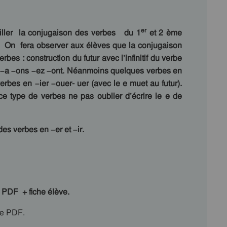
er
iller la conjugaison des verbes du 1
et 2 ème
le. On fera observer aux élèves que la conjugaison
rbes : construction du futur avec l’infinitif du verbe
as –a –ons –ez –ont. Néanmoins quelques verbes en
verbes en –ier –ouer- uer (avec le e muet au futur).
 ce type de verbes ne pas oublier d’écrire le e de
des verbes en –er et –ir.
PDF + fiche élève.
 le PDF.