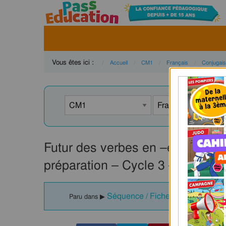
Vous êtes ici :
Accueil
CM1
Français
Conjugai
Futur des verbes en –er et –ir (
préparation – Cycle 3 – PDF à 
Séquence / Fiche de prep - 2e g
Paru dans ▶