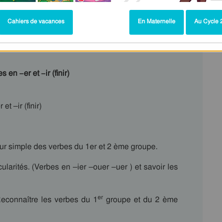
Cahiers de vacances
En Maternelle
Au Cycle 2
en –er et –ir (finir)
t –ir (finir)
ur simple des verbes du 1er et 2 ème groupe.
larités. (Verbes en –ier –ouer –uer ) et savoir les
er
Reconnaître les verbes du 1
groupe et du 2 ème