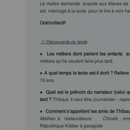
Le maître demande ensuite aux élèves de li
est interrogé à la suite pour le lire à voix ha
Oral/c
1/ Découverte du texte
●
Les métiers dont parlent les enfants so
métiers qu’ils veulent faire plus tard.
●
A quel temps le texte est-il écrit ? Relève
10 ans.
● Quel est le prénom du narrateur (celui qui 
tard ?
Thibaut. Il veut être
journaliste – repor
● Comment s’appellent les amis de Thiba
Mathéo
à restaurateurs
Chloé
à
:
em
République Kléber à garagiste