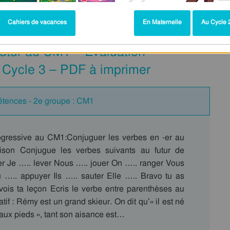
Cahiers de vacances
En Maternelle
Au Cycle 2
futur au CM1 – Evaluation
– Cycle 3 – PDF à imprimer
étences - 2e groupe : CM1
ogressive au CM1:Conjuguer les verbes en -er au
aison Conjugue les verbes suivants au futur de
oller Je ….. lever Nous ….. jouer On ….. ranger Vous
 ….. appuyer Ils ….. sauter Elle ….. Bravo tu as
evois ta leçon Ecris le verbe entre parenthèses au
catif : Rémy est un grand skieur. On dit qu’« il est né
aux pieds », tant son aisance est…