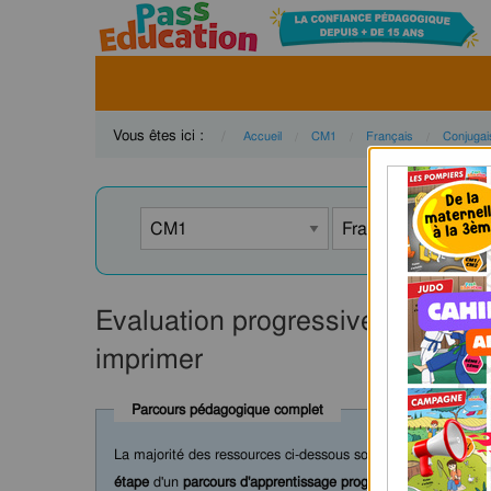
Vous êtes ici :
Accueil
CM1
Français
Conjugai
Evaluation progressive par com
imprimer
Parcours pédagogique complet
La majorité des ressources ci-dessous sont intégrées dans 
étape
d'un
parcours d'apprentissage progressif
comprenant : c