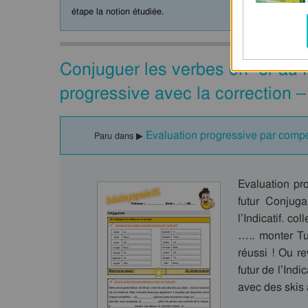
étape la notion étudiée.
Conjuguer les verbes en -er au 
progressive avec la correction 
Evaluation progressive par comp
Paru dans ▶
Evaluation pr
futur Conjug
l’Indicatif. c
….. monter Tu
réussi ! Ou r
futur de l’Indi
avec des skis 