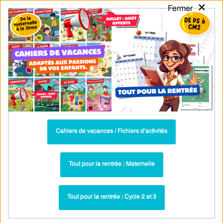
×
Fermer
PASS
-EDU
CA
TION
MENU
Tarif / Inscription
Recherche par Catégories
Recherche par Mots-Clés
Forme affirmative et négative – Ce2 –
Bilan – Cycle 2 – PDF à imprimer
Cahiers de vacances / Fichiers d’activités
Evaluation Bilan - Formes de phrases : CE2
Paru dans ▶
La forme exclamative – Évaluation
Plus récent ▶
Tout pour la rentrée : Maternelle
grammaire pour le ce2
Tout pour la rentrée : Cycle 2 et 3
Parcours pédagogique : PDF à imprimer