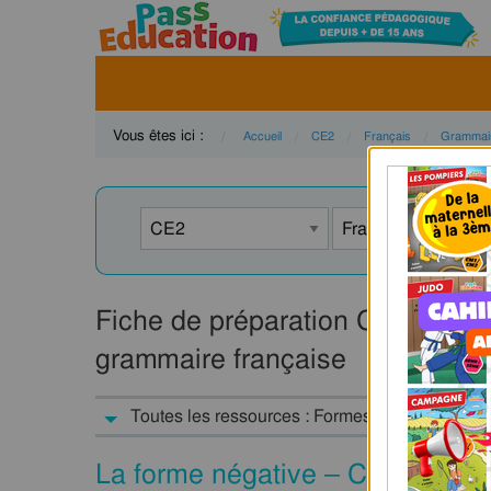
Vous êtes ici :
Accueil
CE2
Français
Grammai
Fiche de préparation CE2 : form
grammaire française
Toutes les ressources : Formes de phrases : 
La forme négative – Ce2 – Cm1 