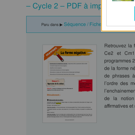
– Cycle 2 – PDF à imprimer
Séquence / Fiche de prep - Form
Paru dans ▶
Retrouvez la 
Ce2 et Cm1.
programmes 20
de la forme né
de phrases à
l’ordre des m
l’enchainemen
de la notion
affirmatives 