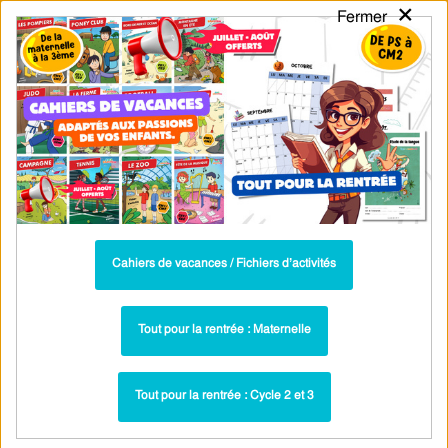
×
Fermer
PASS
-EDU
CA
TION
MENU
Tarif / Inscription
Recherche par Catégories
Recherche par Mots-Clés
Exercices CM2 : Conjugaison de
l'imparfait du 3e groupe en français
Parcours pédagogique complet
Cahiers de vacances / Fichiers d’activités
La majorité des ressources ci-dessous sont intégrées dans un
parcours pédagogique complet
. Chaque ressource constitue
une
Tout pour la rentrée : Maternelle
étape
d'un
parcours d'apprentissage progressif
comprenant : cours /
leçons, exercices, évaluations… pour maîtriser étape par étape la
Tout pour la rentrée : Cycle 2 et 3
notion étudiée.