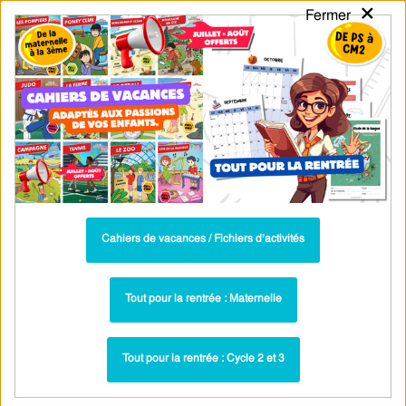
×
Fermer
PASS
-EDU
CA
TION
MENU
Tarif / Inscription
Recherche par Catégories
Recherche par Mots-Clés
Compléments d’objet – COD – COI –
Cm1 – Classe inversée – Cycle 3
Cahiers de vacances / Fichiers d’activités
Vidéos - Complément du verbe: COD, COI,
Paru dans ▶
COS : CM1
Tout pour la rentrée : Maternelle
Le complément d'objet indirect (COI) -
Plus récent ▶
Vidéo pédagogique – CM1 – CM2 – 6ème
Tout pour la rentrée : Cycle 2 et 3
Ressources liées