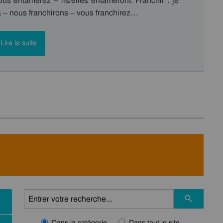
us entamerez – ils/elles entameront. Franchir : je
hira – nous franchirons – vous franchirez…
Lire la suite
Dans la catégorie
Dans tout le site