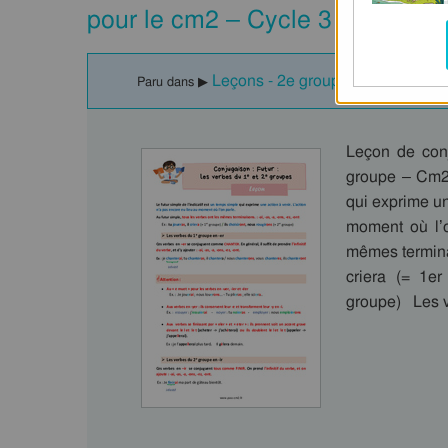
pour le cm2 – Cycle 3 – PDF gra
Leçons - 2e groupe : CM2
Paru dans ▶
Leçon de conj
groupe – Cm2 
qui exprime un
moment où l’o
mêmes terminais
criera (= 1er
groupe) Les 