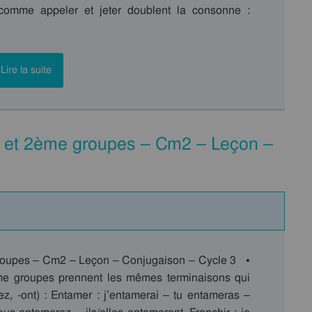
 comme appeler et jeter doublent la consonne :
Lire la suite
r et 2ème groupes – Cm2 – Leçon –
groupes – Cm2 – Leçon – Conjugaison – Cycle 3 •
ème groupes prennent les mêmes terminaisons qui
s, -ez, -ont) : Entamer : j’entamerai – tu entameras –