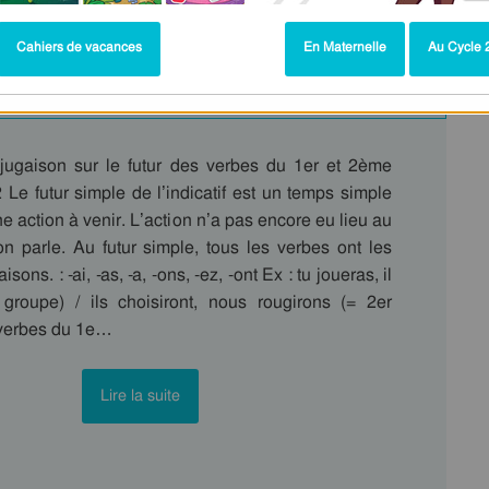
tuit à imprimer
Cahiers de vacances
En Maternelle
Au Cycle 2
ugaison sur le futur des verbes du 1er et 2ème
Le futur simple de l’indicatif est un temps simple
e action à venir. L’action n’a pas encore eu lieu au
n parle. Au futur simple, tous les verbes ont les
ons. : -ai, -as, -a, -ons, -ez, -ont Ex : tu joueras, il
 groupe) / ils choisiront, nous rougirons (= 2er
verbes du 1e…
Lire la suite