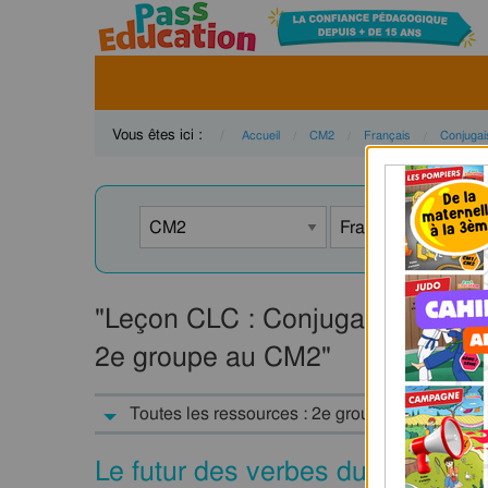
Vous êtes ici :
Accueil
CM2
Français
Conjugai
"Leçon CLC : Conjugaison du futu
2e groupe au CM2"
Toutes les ressources : 2e groupe : CM2
Le futur des verbes du 1er et 