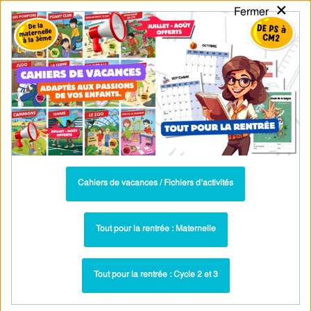
×
Fermer
PASS
-EDU
CA
TION
MENU
Tarif / Inscription
Recherche par Catégories
Recherche par Mots-Clés
Exercices de Conjugaison au Futur pour
le CM2 - 2e Groupe
Parcours pédagogique complet
Cahiers de vacances / Fichiers d’activités
La majorité des ressources ci-dessous sont intégrées dans un
parcours pédagogique complet
. Chaque ressource constitue
une
Tout pour la rentrée : Maternelle
étape
d'un
parcours d'apprentissage progressif
comprenant : cours /
leçons, exercices, évaluations… pour maîtriser étape par étape la
Tout pour la rentrée : Cycle 2 et 3
notion étudiée.