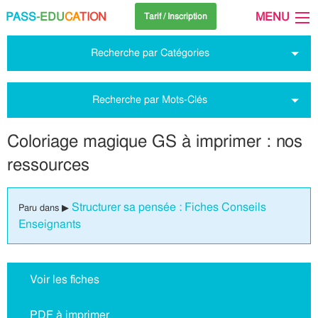
PASS
-EDU
CA
TION
MENU
Tarif / Inscription
Recherche par Catégories
Recherche par Mots-Clés
Coloriage magique GS à imprimer : nos
ressources
Structurer sa pensée : Fiches Conseils
Paru dans ▶
Enseignants
Voir les fiches
PDF à imprimer