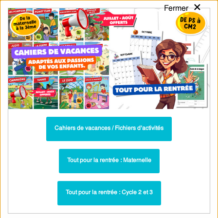
×
Fermer
PASS
-EDU
CA
TION
MENU
Tarif / Inscription
Recherche par Catégories
Recherche par Mots-Clés
Séquences, séances découvertes -
Présent de l'indicatif : Cycle 3 - PDF à
imprimer
Cahiers de vacances / Fichiers d’activités
Le présent des verbes prendre, venir, partir –
Tout pour la rentrée : Maternelle
Ce2 – Séance découverte à manipuler – Cycle
3 – PDF à imprimer
Tout pour la rentrée : Cycle 2 et 3
Séance découverte - 3e groupe : Cycle 3
Paru dans ▶