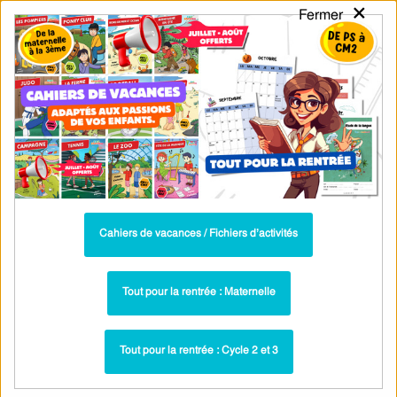
×
Fermer
PASS
-EDU
CA
TION
MENU
Tarif / Inscription
Recherche par Catégories
Recherche par Mots-Clés
Evaluation QCM / QUIZ - Présent de
l'indicatif : Cycle 3 - PDF à imprimer
Parcours pédagogique complet
Cahiers de vacances / Fichiers d’activités
La majorité des ressources ci-dessous sont intégrées dans un
parcours pédagogique complet
. Chaque ressource constitue
une
Tout pour la rentrée : Maternelle
étape
d'un
parcours d'apprentissage progressif
comprenant : cours /
leçons, exercices, évaluations… pour maîtriser étape par étape la
Tout pour la rentrée : Cycle 2 et 3
notion étudiée.