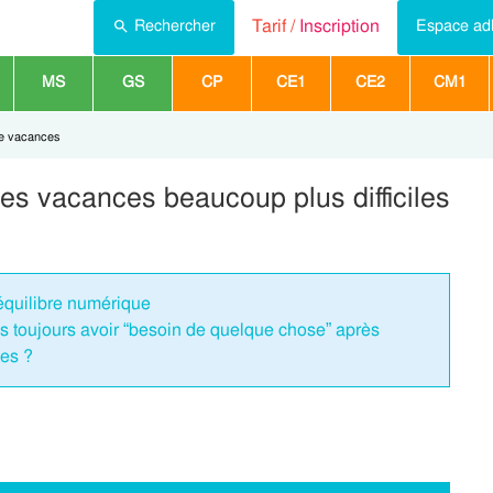
Tarif /
Inscription
Rechercher
Espace ad
MS
GS
CP
CE1
CE2
CM1
de vacances
les vacances beaucoup plus difficiles
équilibre numérique
ls toujours avoir “besoin de quelque chose” après
ces ?