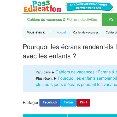
PS
Cahiers de vacances & Fichiers d'activités
Vous êtes ici :
Accueil
Current:
Cahier de vacances
Current:
Cahier 
Pourquoi les écrans rendent-ils 
avec les enfants ?
Cahiers de vacances : Écrans & 
Paru dans ▶
Pourquoi les enfants semblent-i
Plus récent ▶
plusieurs jours d’écrans pendant les vacan
Partager
Facebook
Twitter
Pin It