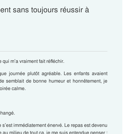
nt sans toujours réussir à
 qui m’a vraiment fait réfléchir.
ue journée plutôt agréable. Les enfants avaient
onde semblait de bonne humeur et honnêtement, je
oirée calme.
changé.
re s’est immédiatement énervé. Le repas est devenu
 au milieu de tout ça, je me suis entendue penser :