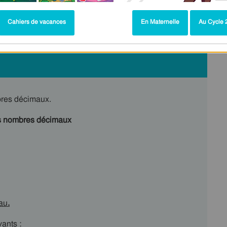
Cahiers de vacances
En Maternelle
Au Cycle 2
bres décimaux.
les nombres décimaux
eau
.
ants :