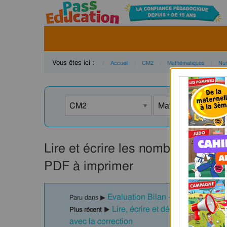
Vous êtes ici :
Accueil
CM2
Mathématiques
Num
Lire et écrire les nombres déci
PDF à imprimer
Evaluation Bilan - Lire / écrire 
Paru dans ▶
Lire, écrire et décomposer les 
Plus récent ▶
avec la correction