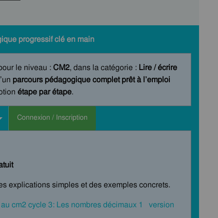
ique progressif clé en main
 pour le niveau :
CM2
, dans la catégorie :
Lire / écrire
’un
parcours pédagogique complet prêt à l’emploi
notion
étape par étape
.
Connexion / Inscription
tuit
des explications simples et des exemples concrets.
 au cm2 cycle 3: Les nombres décimaux 1 version