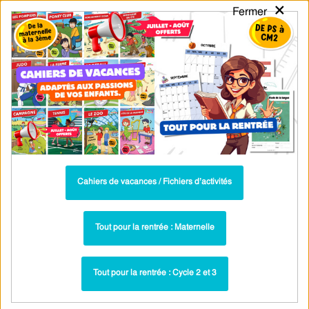
×
Fermer
PASS
-EDU
CA
TION
MENU
Tarif / Inscription
Recherche par Catégories
Recherche par Mots-Clés
Les temps composés – 4ème – Carte
mentale – Cycle 4 – PDF à imprimer
Cahiers de vacances / Fichiers d’activités
Carte mentale - Temps composés : 4ème
Paru dans ▶
Les temps composés – 4ème –
Lié à la séquence ▶
Tout pour la rentrée : Maternelle
Séquence complète
Tout pour la rentrée : Cycle 2 et 3
Parcours pédagogique : PDF à imprimer