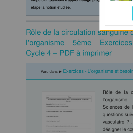
étape la notion étudiée.
Rôle de la circulation sanguine
l’organisme – 5ème – Exercices
Cycle 4 – PDF à imprimer
Exercices - L'organisme et besoin
Paru dans ▶
Rôle de la c
l’organisme –
Sciences de l
questions sui
vasculaire ? …
désigner le cœ