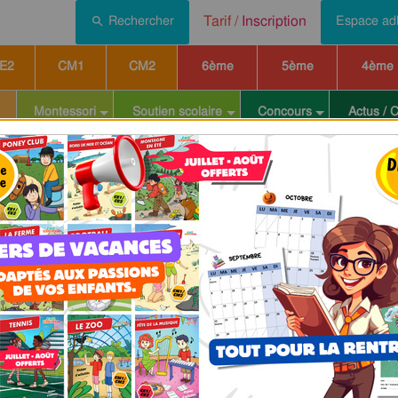
Tarif /
Inscription
Rechercher
Espace ad
E2
CM1
CM2
6ème
5ème
4ème
Montessori
Soutien scolaire
Concours
Actus / 
e : Collège - Cycle 4 - PDF à
un
parcours pédagogique complet
. Chaque ressource constitue
une
ours / leçons, exercices, évaluations… pour maîtriser étape par