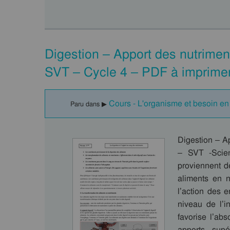
Digestion – Apport des nutrime
SVT – Cycle 4 – PDF à imprime
Cours - L'organisme et besoin en
Paru dans ▶
Digestion – A
– SVT -Scien
proviennent d
aliments en n
l’action des 
niveau de l’i
favorise l’ab
apports supé