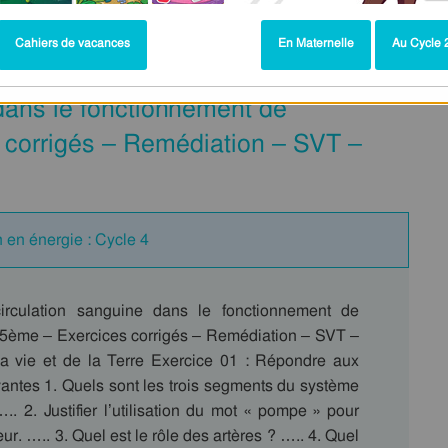
Cahiers de vacances
En Maternelle
Au Cycle 2
 dans le fonctionnement de
 corrigés – Remédiation – SVT –
 en énergie : Cycle 4
irculation sanguine dans le fonctionnement de
 5ème – Exercices corrigés – Remédiation – SVT –
a vie et de la Terre Exercice 01 : Répondre aux
vantes 1. Quels sont les trois segments du système
.. 2. Justifier l’utilisation du mot « pompe » pour
ur. ….. 3. Quel est le rôle des artères ? ….. 4. Quel