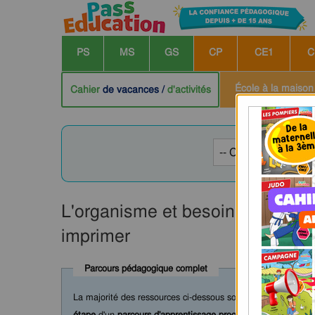
PS
MS
GS
CP
CE1
C
École à la maison
Cahier
de vacances /
d'activités
L'organisme et besoin en énergi
imprimer
Parcours pédagogique complet
La majorité des ressources ci-dessous sont intégrées dans 
étape
d'un
parcours d'apprentissage progressif
comprenant : c