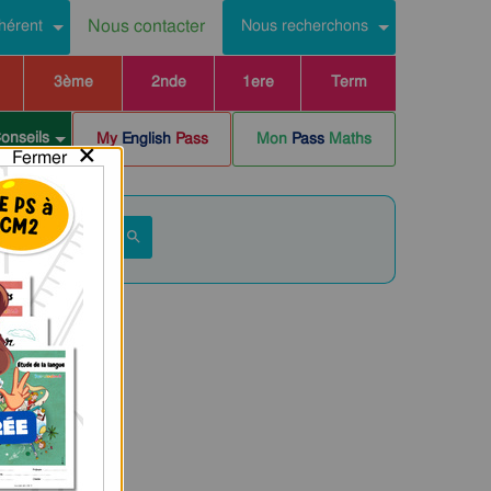
Nous contacter
hérent
Nous recherchons
3ème
2nde
1ere
Term
Conseils
My
English
Pass
Mon
Pass
Maths
×
Fermer