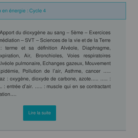
 en énergie : Cycle 4
 Apport du dioxygène au sang – 5ème – Exercices
édiation – SVT – Sciences de la vie et de la Terre
: terme et sa définition Alvéole, Diaphragme,
Expiration, Air, Bronchioles, Voies respiratoires
Alvéole pulmonaire, Echanges gazeux, Mouvement
 Epidémie, Pollution de l’air, Asthme, cancer …..
z : oxygène, dioxyde de carbone, azote….. ….. :
.. : entrée d’air. ….. : muscle qui en se contractant
ration….
Lire la suite