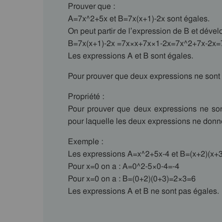
Prouver que :
A=7x^2+5x et B=7x(x+1)-2x sont égales.
On peut partir de l’expression de B et dével
B=7x(x+1)-2x =7x×x+7x×1-2x=7x^2+7x-2x
Les expressions A et B sont égales.
Pour prouver que deux expressions ne sont 
Propriété :
Pour prouver que deux expressions ne sont 
pour laquelle les deux expressions ne donn
Exemple :
Les expressions A=x^2+5x-4 et B=(x+2)(x+3)
Pour x=0 on a : A=0^2-5×0-4=-4
Pour x=0 on a : B=(0+2)(0+3)=2×3=6
Les expressions A et B ne sont pas égales.