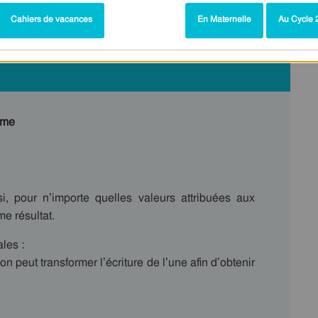
Cahiers de vacances
En Maternelle
Au Cycle 2
ème
si, pour n’importe quelles valeurs attribuées aux
e résultat.
les :
n peut transformer l’écriture de l’une afin d’obtenir