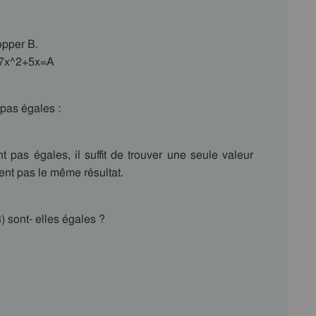
opper B.
=7x^2+5x=A
pas égales :
pas égales, il suffit de trouver une seule valeur
ent pas le même résultat.
 sont- elles égales ?