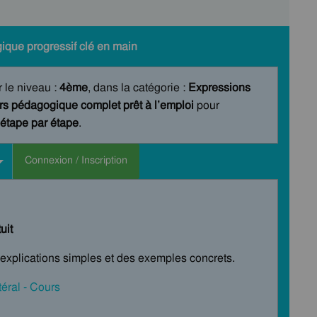
ique progressif clé en main
r le niveau :
4ème
, dans la catégorie :
Expressions
rs pédagogique complet prêt à l’emploi
pour
étape par étape
.
Connexion / Inscription
uit
s explications simples et des exemples concrets.
téral - Cours