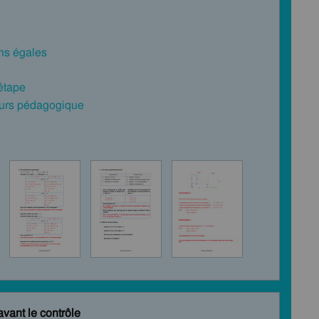
ns égales
 étape
cours pédagogique
avant le contrôle