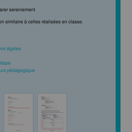
parer sereinement
n similaire à celles réalisées en classe.
ons égales
 étape
cours pédagogique