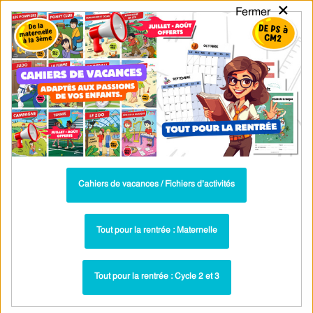
×
Fermer
PASS
-EDU
CA
TION
MENU
Tarif / Inscription
Recherche par Catégories
Recherche par Mots-Clés
Exercices sur les solides et patrons en
géométrie pour CM1
Parcours pédagogique complet
Cahiers de vacances / Fichiers d’activités
La majorité des ressources ci-dessous sont intégrées dans un
parcours pédagogique complet
. Chaque ressource constitue
une
Tout pour la rentrée : Maternelle
étape
d'un
parcours d'apprentissage progressif
comprenant : cours /
leçons, exercices, évaluations… pour maîtriser étape par étape la
Tout pour la rentrée : Cycle 2 et 3
notion étudiée.