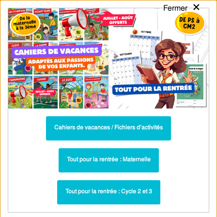
×
Fermer
PASS
-EDU
CA
TION
MENU
Tarif / Inscription
Recherche par Catégories
Recherche par Mots-Clés
Exercices corrigés - Critères de
divisibilité : 3ème - PDF à imprimer
Parcours pédagogique complet
Cahiers de vacances / Fichiers d’activités
La majorité des ressources ci-dessous sont intégrées dans un
parcours pédagogique complet
. Chaque ressource constitue
une
Tout pour la rentrée : Maternelle
étape
d'un
parcours d'apprentissage progressif
comprenant : cours /
leçons, exercices, évaluations… pour maîtriser étape par étape la
Tout pour la rentrée : Cycle 2 et 3
notion étudiée.