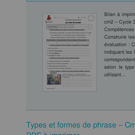
Bilan à impri
cm2 – Cycle 3
Compétences 
Construire le
évaluation : 
indiquant les 
corresponden
selon le typ
utilisant…
Types et formes de phrase – Cm2