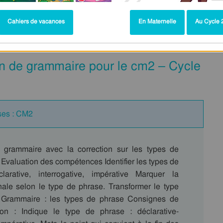
Cahiers de vacances
En Maternelle
Au Cycle 2
M2
on de grammaire pour le cm2 – Cycle
ses : CM2
 grammaire avec la correction sur les types de
Evaluation des compétences Identifier les types de
larative, interrogative, impérative Marquer la
inale selon le type de phrase. Transformer le type
 Grammaire : les types de phrase Consignes de
ion : Indique le type de phrase : déclarative-