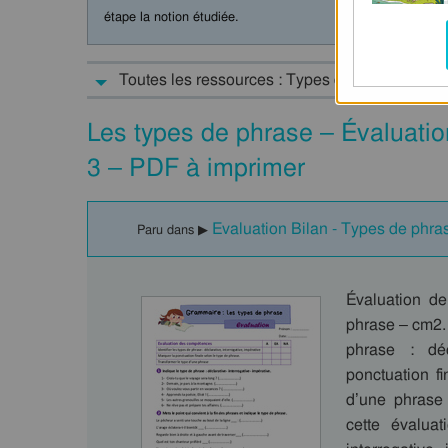
étape la notion étudiée.
Toutes les ressources : Types de phrases : C
Les types de phrase – Évaluati
3 – PDF à imprimer
Evaluation Bilan - Types de phra
Paru dans ▶
Évaluation de
phrase – cm2. 
phrase : déc
ponctuation f
d’une phrase
cette évaluat