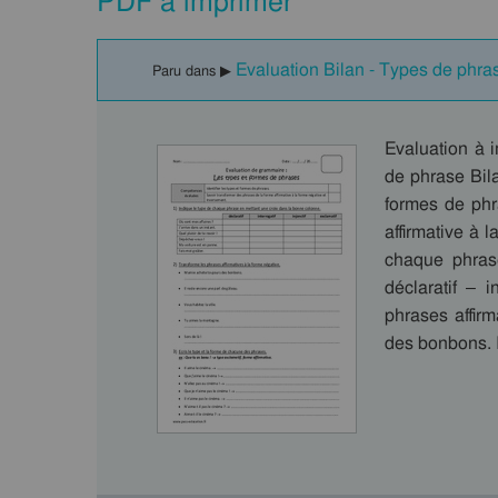
PDF à imprimer
Evaluation Bilan - Types de phra
Paru dans ▶
Evaluation à i
de phrase Bila
formes de phr
affirmative à 
chaque phras
déclaratif – i
phrases affir
des bonbons. 