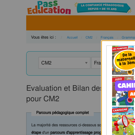
Vous êtes ici :
Accueil
CM2
Français
Grammai
Evaluation et Bilan des Types 
pour CM2
Parcours pédagogique complet
La majorité des ressources ci-dessous sont intégrées dans 
étape
d'un
parcours d'apprentissage progressif
comprenant : c