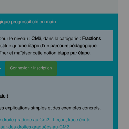
ique progressif clé en main
 pour le niveau :
CM2
, dans la catégorie :
Fractions
stitue qu’
une étape
d’un
parcours pédagogique
ner et maîtriser cette notion
étape par étape
.
Connexion / Inscription
tuit
des explications simples et des exemples concrets.
e droite graduée au Cm2 - Leçon, trace écrite
-sur-des-droites-graduées-au-CM2