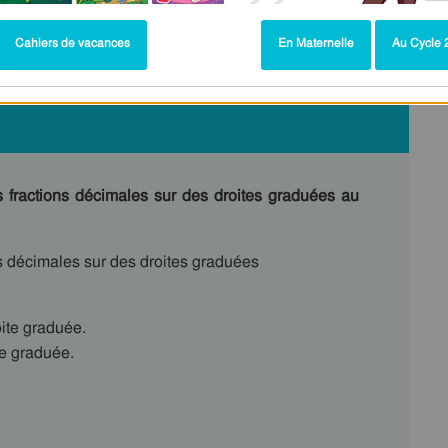
Cahiers de vacances
En Maternelle
Au Cycle 2
s fractions décimales sur des droites graduées au
s décimales sur des droites graduées
ite graduée.
te graduée.