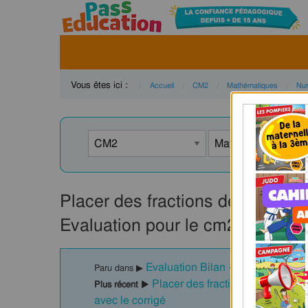
Vous êtes ici :
Accueil
CM2
Mathématiques
Num
Placer des fractions décimales 
Evaluation pour le cm2 – Cycle
Evaluation Bilan - Fractions simp
Paru dans ▶
Placer des fractions simples su
Plus récent ▶
avec le corrigé