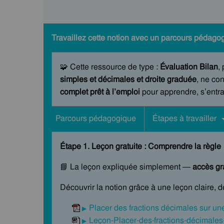
Travaillez cette notion avec un parcours pédagog
🧩 Cette ressource de type :
Évaluation Bilan
,
simples et décimales et droite graduée
, ne con
complet prêt à l’emploi
pour apprendre, s’entraî
Parcours pédagogique
Étapes à travailler
Étape 1. Leçon gratuite : Comprendre la règle
📘 La leçon expliquée simplement —
accès gra
Découvrir la notion grâce à une leçon claire, 
Placer des fractions décimales sur un
Leçon-Placer-des-fractions-décimales